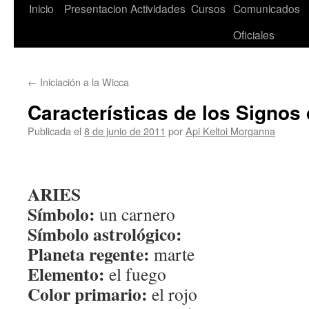
Saltar
Inicio
Presentacion
Actividades
Cursos
Comunicados
al
Oficiales
contenido
←
Iniciación a la Wicca
Características de los Signos
Publicada el
8 de junio de 2011
por
Api Keltoi Morganna
ARIES
Símbolo:
un carnero
Símbolo astrológico:
Planeta regente:
marte
Elemento:
el fuego
Color primario:
el rojo