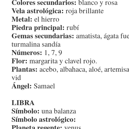
Colores secundarios:
blanco y rosa
Vela astrológica:
roja brillante
Metal:
el hierro
Piedra principal:
rubí
Gemas secundarias:
amatista, ágata fu
turmalina sandía
Números:
1, 7, 9
Flor:
margarita y clavel rojo.
Plantas:
acebo, albahaca, aloé, artemisa
vid
Ángel:
Samael
LIBRA
Símbolo:
una balanza
Símbolo astrológico:
Planeta regente:
venus