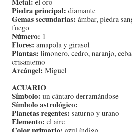
Metal:
el oro
Piedra principal:
diamante
Gemas secundarias:
ámbar, piedra sang
fuego
Número:
1
Flores:
amapola y girasol
Plantas:
limonero, cedro, naranjo, ceba
crisantemo
Arcángel:
Miguel
ACUARIO
Símbolo:
un cántaro derramándose
Símbolo astrológico:
Planetas regentes:
saturno y urano
Elemento:
el aire
Color primario:
azul índigo