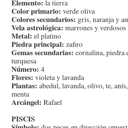
Elemento:
la tierra
Color primario:
verde oliva
Colores secundarios:
gris, naranja y a
Vela astrológica:
marrones y verdosos
Metal:
el platino
Piedra principal:
zafiro
Gemas secundarias:
cornalina, piedra 
turquesa
Número:
4
Flores:
violeta y lavanda
Plantas:
abedul, lavanda, olivo, te, anís,
menta
Arcángel:
Rafael
PISCIS
Símbolo:
dos peces en dirección opuest