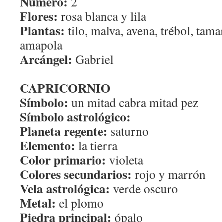
Número:
2
Flores:
rosa blanca y lila
Plantas:
tilo, malva, avena, trébol, tam
amapola
Arcángel:
Gabriel
CAPRICORNIO
Símbolo:
un mitad cabra mitad pez
Símbolo astrológico:
Planeta regente:
saturno
Elemento:
la tierra
Color primario:
violeta
Colores secundarios:
rojo y marrón
Vela astrológica:
verde oscuro
Metal:
el plomo
Piedra principal:
ópalo