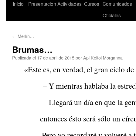
Saltar
Inicio
Presentacion
Actividades
Cursos
Comunicados
al
Oficiales
contenido
←
Merlín…
Brumas…
Publicada el
17 de abril de 2015
por
Api Keltoi Morganna
«Este es, en verdad, el gran ciclo de 
– Y mientras hablaba la estrec
Llegará un día en que la gen
entonces ésto será sólo un círc
Pero yo recordaré y volveré a 