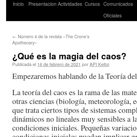
Saltar
Inicio
Presentacion
Actividades
Cursos
Comunicados
al
Oficiales
contenido
←
Número 4 de la revista «The Crone’s
Apothecary»
¿Qué es la magia del caos?
Publicada el
16 de febrero de 2021
por
API Keltoi
Empezaremos hablando de la Teoría del
La teoría del caos es la rama de las mate
otras ciencias (biología, meteorología, 
que trata ciertos tipos de sistemas comp
dinámicos no lineales muy sensibles a la
condiciones iniciales. Pequeñas variaci
condiciones iniciales pueden implicar gr