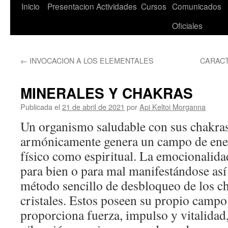
Saltar
Inicio
Presentacion
Actividades
Cursos
Comunicados
al
Oficiales
contenido
←
INVOCACION A LOS ELEMENTALES
CARACT
MINERALES Y CHAKRAS
Publicada el
21 de abril de 2021
por
Api Keltoi Morganna
Un organismo saludable con sus chakra
armónicamente genera un campo de ener
físico como espiritual. La emocionalidad
para bien o para mal manifestándose as
método sencillo de desbloqueo de los ch
cristales. Estos poseen su propio campo
proporciona fuerza, impulso y vitalidad