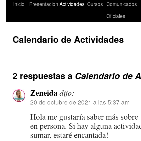
Saltar
Inicio
Presentacion
Actividades
Cursos
Comunicados
al
Oficiales
contenido
Calendario de Actividades
2 respuestas a
Calendario de A
Zeneida
dijo:
20 de octubre de 2021 a las 5:37 am
Hola me gustaría saber más sobre 
en persona. Si hay alguna activida
sumar, estaré encantada!