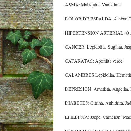
ASMA: Malaquita, Vanadinita
DOLOR DE ESPALDA: Ámbar, Tur
HIPERTENSIÓN ARTERIAL: Quiaso
CÁNCER: Lepidolita, Sugilita, Jasp
CATARATAS: Apofilita verde
CALAMBRES Lepidolita, Hematit
DEPRESIÓN: Amatista, Angelita, 
DIABETES: Citrina, Anhidrita, Ja
EPILEPSIA: Jaspe, Carnelian, Mala
DOLOR DE CABEZA: Aguamarina, C