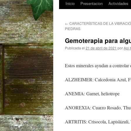
Inicio
Presentacion
Actividades
Saltar
al
←
CARACTERÍSTICAS DE LA VIBRACI
contenido
PIEDRAS
Gemoterapia para al
Publicada el
21 de abril de 2021
por
Api 
Estos minerales ayudan a controla
ALZHEIMER: Calcedonia Azul, Fl
ANEMIA: Garnet, heliotrope
ANOREXIA: Cuarzo Rosado, Thulit
ARTRITIS: Crisocola, Lapislázuli, 