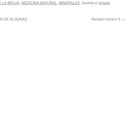
E LA BRUJA
,
MEDICINA NATURAL
,
MINERALES
. Guarda el
enlace
ÓN DE ALGUNAS
Revista número 5
→