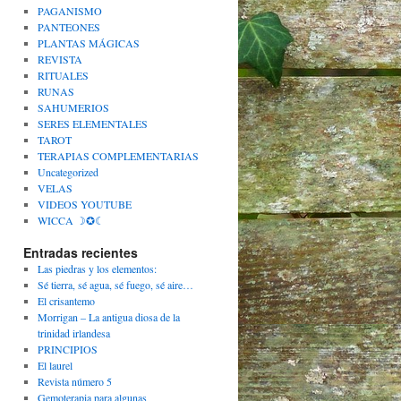
PAGANISMO
PANTEONES
PLANTAS MÁGICAS
REVISTA
RITUALES
RUNAS
SAHUMERIOS
SERES ELEMENTALES
TAROT
TERAPIAS COMPLEMENTARIAS
Uncategorized
VELAS
VIDEOS YOUTUBE
WICCA ☽✪☾
Entradas recientes
Las piedras y los elementos:
Sé tierra, sé agua, sé fuego, sé aire…
El crisantemo
Morrigan – La antigua diosa de la
trinidad irlandesa
PRINCIPIOS
El laurel
Revista número 5
Gemoterapia para algunas