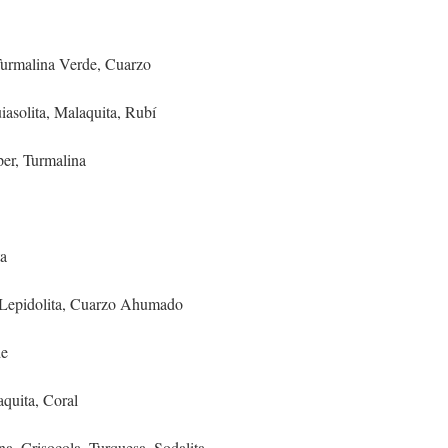
malina Verde, Cuarzo
lita, Malaquita, Rubí
er, Turmalina
a
Lepidolita, Cuarzo Ahumado
de
quita, Coral
risocola, Turquesa, Sodalita