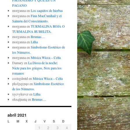
PAGANISMO Y QUÉ ES UN
PAGANO
morganna
en
Los saquitos de hierbas
morganna
en
Finn MacCumhail y el
Salmón del Conocimiento.
morganna
en
TURMALINA ROJA O
TURMALINA RUBELITA.
morganna
en
Brumas…
morganna
en
Litha
morganna
en
Simbolismo Esotérico de
los Números.
morganna
en
Música Wicca – Celta
Damary
en
La Diosa de la noche:
Nicte para los griegos, Nox para los
romanos
costegdmtd
en
Música Wicca – Celta
phsfgqypqo
en
Simbolismo Esotérico
de los Números.
xycvykuvcr
en
Litha
ohxqljnntq
en
Brumas…
abril 2021
L
M
X
J
V
S
D
1
2
3
4