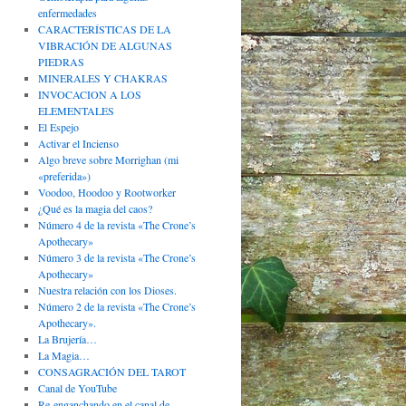
enfermedades
CARACTERÍSTICAS DE LA
VIBRACIÓN DE ALGUNAS
PIEDRAS
MINERALES Y CHAKRAS
INVOCACION A LOS
ELEMENTALES
El Espejo
Activar el Incienso
Algo breve sobre Morrighan (mi
«preferida»)
Voodoo, Hoodoo y Rootworker
¿Qué es la magia del caos?
Número 4 de la revista «The Crone’s
Apothecary»
Número 3 de la revista «The Crone’s
Apothecary»
Nuestra relación con los Dioses.
Número 2 de la revista «The Crone’s
Apothecary».
La Brujería…
La Magia…
CONSAGRACIÓN DEL TAROT
Canal de YouTube
Re-enganchando en el canal de