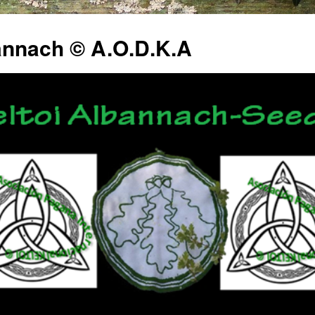
annach © A.O.D.K.A