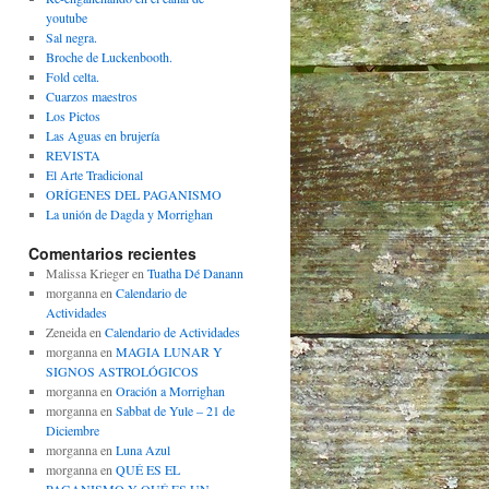
youtube
Sal negra.
Broche de Luckenbooth.
Fold celta.
Cuarzos maestros
Los Pictos
Las Aguas en brujería
REVISTA
El Arte Tradicional
ORÍGENES DEL PAGANISMO
La unión de Dagda y Morrighan
Comentarios recientes
Malissa Krieger
en
Tuatha Dé Danann
morganna
en
Calendario de
Actividades
Zeneida
en
Calendario de Actividades
morganna
en
MAGIA LUNAR Y
SIGNOS ASTROLÓGICOS
morganna
en
Oración a Morrighan
morganna
en
Sabbat de Yule – 21 de
Diciembre
morganna
en
Luna Azul
morganna
en
QUÉ ES EL