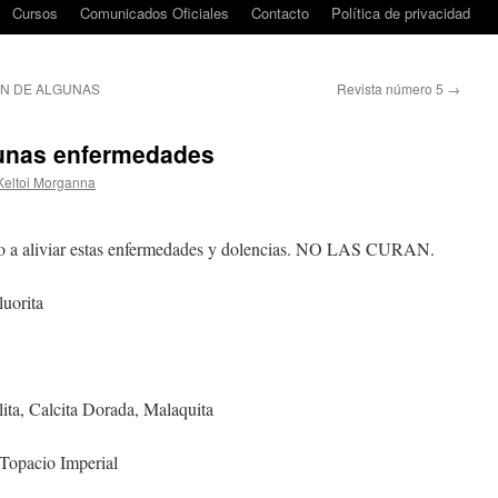
Cursos
Comunicados Oficiales
Contacto
Política de privacidad
ÓN DE ALGUNAS
Revista número 5
→
gunas enfermedades
Keltoi Morganna
r o a aliviar estas enfermedades y dolencias. NO LAS CURAN.
uorita
a, Calcita Dorada, Malaquita
Topacio Imperial