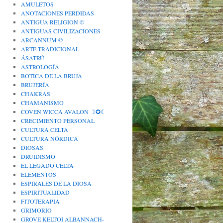
AMULETOS
ANOTACIONES PERDIDAS
ANTIGUA RELIGION ©
ANTIGUAS CIVILIZACIONES
ARCANNUM ©
ARTE TRADICIONAL
ÁSATRÚ
ASTROLOGÍA
BOTICA DE LA BRUJA
BRUJERÍA
CHAKRAS
CHAMANISMO
COVEN WICCA AVALON ☽✪☾
CRECIMIENTO PERSONAL
CULTURA CELTA
CULTURA NÓRDICA
DIOSAS
DRUIDISMO
EL LEGADO CELTA
ELEMENTOS
ESPIRALES DE LA DIOSA
ESPIRITUALIDAD
FITOTERAPIA
GRIMORIO
GROVE KELTOI ALBANNACH-