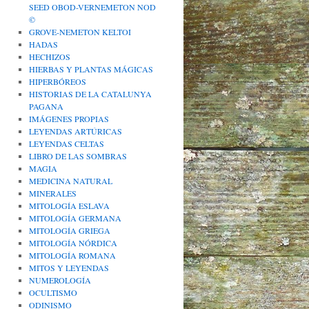
SEED OBOD-VERNEMETON NOD
©
GROVE-NEMETON KELTOI
HADAS
HECHIZOS
HIERBAS Y PLANTAS MÁGICAS
HIPERBÓREOS
HISTORIAS DE LA CATALUNYA
PAGANA
IMÁGENES PROPIAS
LEYENDAS ARTÚRICAS
LEYENDAS CELTAS
LIBRO DE LAS SOMBRAS
MAGIA
MEDICINA NATURAL
MINERALES
MITOLOGÍA ESLAVA
MITOLOGÍA GERMANA
MITOLOGÍA GRIEGA
MITOLOGÍA NÓRDICA
MITOLOGÍA ROMANA
MITOS Y LEYENDAS
NUMEROLOGÍA
OCULTISMO
ODINISMO