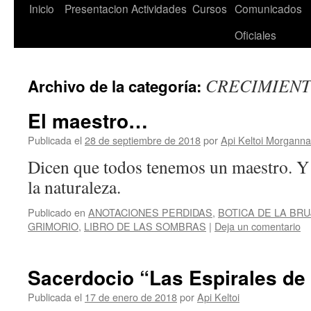
Saltar
Inicio
Presentacion
Actividades
Cursos
Comunicados
al
Oficiales
contenido
CRECIMIENT
Archivo de la categoría:
El maestro…
Publicada el
28 de septiembre de 2018
por
Api Keltoi Morganna
Dicen que todos tenemos un maestro. Y
la naturaleza.
Publicado en
ANOTACIONES PERDIDAS
,
BOTICA DE LA BRU
GRIMORIO
,
LIBRO DE LAS SOMBRAS
|
Deja un comentario
Sacerdocio “Las Espirales de 
Publicada el
17 de enero de 2018
por
Api Keltoi