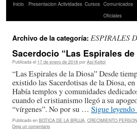
Saltar
Inicio
Presentacion
Actividades
Cursos
Comunicados
al
Oficiales
contenido
ESPIRALES D
Archivo de la categoría:
Sacerdocio “Las Espirales de 
Publicada el
17 de enero de 2018
por
Api Keltoi
“Las Espirales de la Diosa” Desde tie
existido las Sacerdotisas de la Diosa, en 
Había templos y comunidades dedicados 
cuando el cristianismo llegó a su apoge
“vírgenes”. No por su …
Sigue leyendo
Publicado en
BOTICA DE LA BRUJA
,
CRECIMIENTO PERSO
Deja un comentario