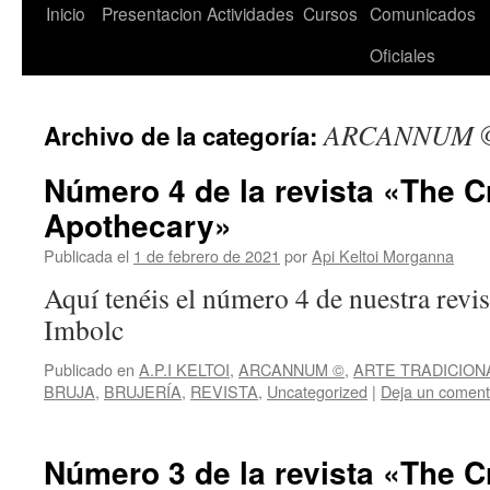
Saltar
Inicio
Presentacion
Actividades
Cursos
Comunicados
al
Oficiales
contenido
ARCANNUM 
Archivo de la categoría:
Número 4 de la revista «The C
Apothecary»
Publicada el
1 de febrero de 2021
por
Api Keltoi Morganna
Aquí tenéis el número 4 de nuestra revist
Imbolc
Publicado en
A.P.I KELTOI
,
ARCANNUM ©
,
ARTE TRADICION
BRUJA
,
BRUJERÍA
,
REVISTA
,
Uncategorized
|
Deja un coment
Número 3 de la revista «The C