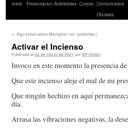
Saltar
Inicio
Presentacion
Actividades
Cursos
Comunicados
al
Oficiales
contenido
←
Algo breve sobre Morrighan (mi «preferida»)
Activar el Incienso
Publicada el
24 de marzo de 2021
por
API Keltoi
Invoco en este momento la presencia de 
Que este incienso aleje el mal de mi pres
Que ningún hechizo en aquí permanezca,
día.
Arrasa las vibraciones negativas, la des