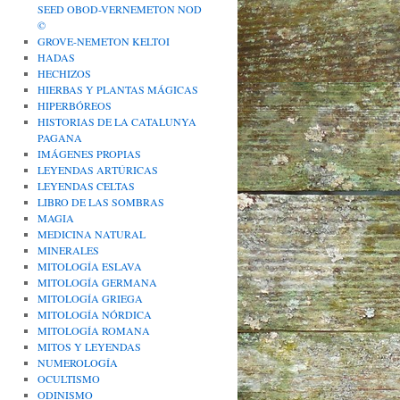
SEED OBOD-VERNEMETON NOD
©
GROVE-NEMETON KELTOI
HADAS
HECHIZOS
HIERBAS Y PLANTAS MÁGICAS
HIPERBÓREOS
HISTORIAS DE LA CATALUNYA
PAGANA
IMÁGENES PROPIAS
LEYENDAS ARTÚRICAS
LEYENDAS CELTAS
LIBRO DE LAS SOMBRAS
MAGIA
MEDICINA NATURAL
MINERALES
MITOLOGÍA ESLAVA
MITOLOGÍA GERMANA
MITOLOGÍA GRIEGA
MITOLOGÍA NÓRDICA
MITOLOGÍA ROMANA
MITOS Y LEYENDAS
NUMEROLOGÍA
OCULTISMO
ODINISMO