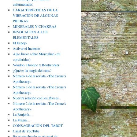
enfermedades
CARACTERÍSTICAS DE LA
VIBRACIÓN DE ALGUNAS
PIEDRAS
MINERALES Y CHAKRAS
INVOCACION A LOS
ELEMENTALES
El Espejo
Activar el Incienso
Algo breve sobre Morrighan (mi
«preferida»)
Voodoo, Hoodoo y Rootworker
¿Qué es la magia del caos?
Número 4 de la revista «The Crone’s
Apothecary»
Número 3 de la revista «The Crone’s
Apothecary»
Nuestra relación con los Dioses.
Número 2 de la revista «The Crone’s
Apothecary».
La Brujería…
La Magia…
CONSAGRACIÓN DEL TAROT
Canal de YouTube
Re-enganchando en el canal de