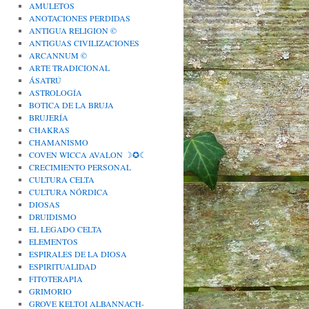
AMULETOS
ANOTACIONES PERDIDAS
ANTIGUA RELIGION ©
ANTIGUAS CIVILIZACIONES
ARCANNUM ©
ARTE TRADICIONAL
ÁSATRÚ
ASTROLOGÍA
BOTICA DE LA BRUJA
BRUJERÍA
CHAKRAS
CHAMANISMO
COVEN WICCA AVALON ☽✪☾
CRECIMIENTO PERSONAL
CULTURA CELTA
CULTURA NÓRDICA
DIOSAS
DRUIDISMO
EL LEGADO CELTA
ELEMENTOS
ESPIRALES DE LA DIOSA
ESPIRITUALIDAD
FITOTERAPIA
GRIMORIO
GROVE KELTOI ALBANNACH-