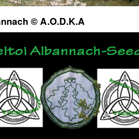
annach © A.O.D.K.A