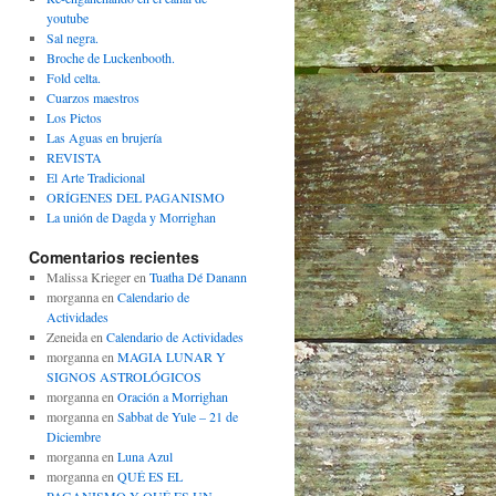
youtube
Sal negra.
Broche de Luckenbooth.
Fold celta.
Cuarzos maestros
Los Pictos
Las Aguas en brujería
REVISTA
El Arte Tradicional
ORÍGENES DEL PAGANISMO
La unión de Dagda y Morrighan
Comentarios recientes
Malissa Krieger
en
Tuatha Dé Danann
morganna
en
Calendario de
Actividades
Zeneida
en
Calendario de Actividades
morganna
en
MAGIA LUNAR Y
SIGNOS ASTROLÓGICOS
morganna
en
Oración a Morrighan
morganna
en
Sabbat de Yule – 21 de
Diciembre
morganna
en
Luna Azul
morganna
en
QUÉ ES EL