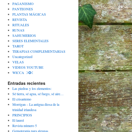
PAGANISMO
PANTEONES
PLANTAS MÁGICAS
REVISTA
RITUALES
RUNAS
SAHUMERIOS
SERES ELEMENTALES
TAROT
TERAPIAS COMPLEMENTARIAS
Uncategorized
VELAS
VIDEOS YOUTUBE
WICCA ☽✪☾
Entradas recientes
Las piedras y los elementos:
Sé tierra, sé agua, sé fuego, sé aire…
El crisantemo
Morrigan – La antigua diosa de la
trinidad irlandesa
PRINCIPIOS
El laurel
Revista número 5
Gemoterapia para algunas