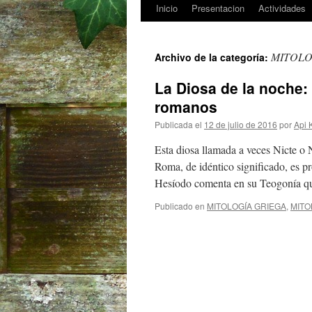
Inicio
Presentacion
Actividades
Saltar
al
MITOLO
Archivo de la categoría:
contenido
La Diosa de la noche: 
romanos
Publicada el
12 de julio de 2016
por
Api 
Esta diosa llamada a veces Nicte o 
Roma, de idéntico significado, es p
Hesíodo comenta en su Teogonía q
Publicado en
MITOLOGÍA GRIEGA
,
MITO