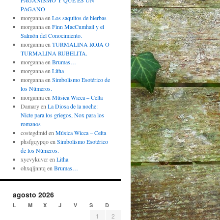
PAGANISMO Y QUÉ ES UN
PAGANO
morganna
en
Los saquitos de hierbas
morganna
en
Finn MacCumhail y el
Salmón del Conocimiento.
morganna
en
TURMALINA ROJA O
TURMALINA RUBELITA.
morganna
en
Brumas…
morganna
en
Litha
morganna
en
Simbolismo Esotérico de
los Números.
morganna
en
Música Wicca – Celta
Damary
en
La Diosa de la noche:
Nicte para los griegos, Nox para los
romanos
costegdmtd
en
Música Wicca – Celta
phsfgqypqo
en
Simbolismo Esotérico
de los Números.
xycvykuvcr
en
Litha
ohxqljnntq
en
Brumas…
agosto 2026
L
M
X
J
V
S
D
1
2