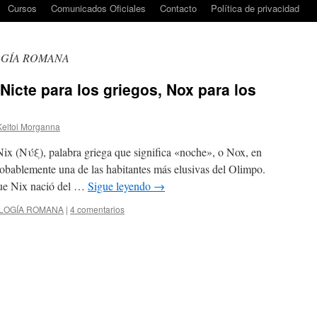
Cursos
Comunicados Oficiales
Contacto
Política de privacidad
GÍA ROMANA
Nicte para los griegos, Nox para los
Keltoi Morganna
Nix (Νύξ), palabra griega que significa «noche», o Nox, en
robablemente una de las habitantes más elusivas del Olimpo.
ue Nix nació del …
Sigue leyendo
→
LOGÍA ROMANA
|
4 comentarios