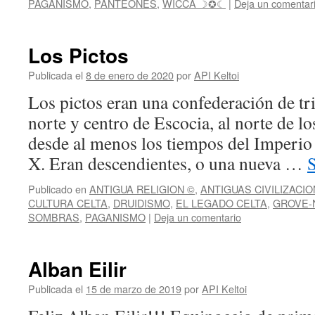
PAGANISMO
,
PANTEONES
,
WICCA ☽✪☾
|
Deja un comentar
Los Pictos
Publicada el
8 de enero de 2020
por
API Keltoi
Los pictos eran una confederación de tr
norte y centro de Escocia, al norte de lo
desde al menos los tiempos del Imperio 
X. Eran descendientes, o una nueva …
Publicado en
ANTIGUA RELIGION ©
,
ANTIGUAS CIVILIZACI
CULTURA CELTA
,
DRUIDISMO
,
EL LEGADO CELTA
,
GROVE-
SOMBRAS
,
PAGANISMO
|
Deja un comentario
Alban Eilir
Publicada el
15 de marzo de 2019
por
API Keltoi