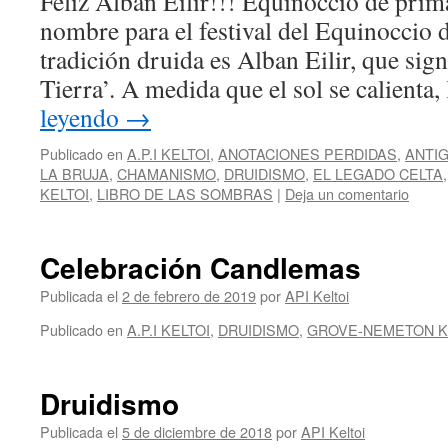
Feliz Alban Eilir!!! Equinoccio de prim
nombre para el festival del Equinoccio 
tradición druida es Alban Eilir, que sign
Tierra’. A medida que el sol se calienta
leyendo
→
Publicado en
A.P.I KELTOI
,
ANOTACIONES PERDIDAS
,
ANTIG
LA BRUJA
,
CHAMANISMO
,
DRUIDISMO
,
EL LEGADO CELTA
KELTOI
,
LIBRO DE LAS SOMBRAS
|
Deja un comentario
Celebración Candlemas
Publicada el
2 de febrero de 2019
por
API Keltoi
Publicado en
A.P.I KELTOI
,
DRUIDISMO
,
GROVE-NEMETON K
Druidismo
Publicada el
5 de diciembre de 2018
por
API Keltoi