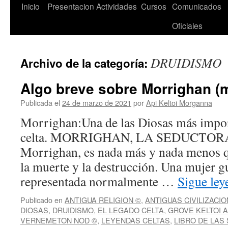
Saltar
Inicio
Presentacion
Actividades
Cursos
Comunicados
al
Oficiales
contenido
DRUIDISMO
Archivo de la categoría:
Algo breve sobre Morrighan (m
Publicada el
24 de marzo de 2021
por
Api Keltoi Morganna
Morrighan:Una de las Diosas más import
celta. MORRIGHAN, LA SEDUCTO
Morrighan, es nada más y nada menos q
la muerte y la destrucción. Una mujer g
representada normalmente …
Sigue le
Publicado en
ANTIGUA RELIGION ©
,
ANTIGUAS CIVILIZACI
DIOSAS
,
DRUIDISMO
,
EL LEGADO CELTA
,
GROVE KELTOI 
VERNEMETON NOD ©
,
LEYENDAS CELTAS
,
LIBRO DE LAS