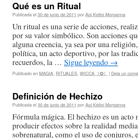
Qué es un Ritual
Publicada el
30 de junio de 2011
por
Api Keltoi Morganna
Un ritual es una serie de acciones, real
por su valor simbólico. Son acciones qu
alguna creencia, ya sea por una religión
política, un acto deportivo, por las tradi
recuerdos, la …
Sigue leyendo
→
Publicado en
MAGIA
,
RITUALES
,
WICCA ☽✪☾
|
Deja un come
Definición de Hechizo
Publicada el
30 de junio de 2011
por
Api Keltoi Morganna
Fórmula mágica. El hechizo es un acto 
producir efectos sobre la realidad medi
sobrenatural, como el uso de conjuros, e