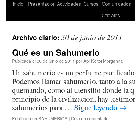
Saltar
Inicio
Presentacion
Actividades
Cursos
Comunicados
al
Oficiales
contenido
30 de junio de 2011
Archivo diario:
Qué es un Sahumerio
Publicada el
30 de junio de 2011
por
Api Keltoi Morganna
Un sahumerio es un perfume purificado
Podemos llamar sahumerio, tanto a la s
quemando, como al utensilio donde la 
principio de la civilizacion, hay testimo
sahumerios para …
Sigue leyendo
→
Publicado en
SAHUMERIOS
|
Deja un comentario