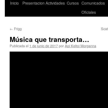
Saltar
Inicio
Presentacion
Actividades
Cursos
Comunicados
al
Oficiales
contenido
←
Frigg
Scat
Música que transporta…
Publicada el
1 de junio de 2017
por
Api Keltoi Morganna