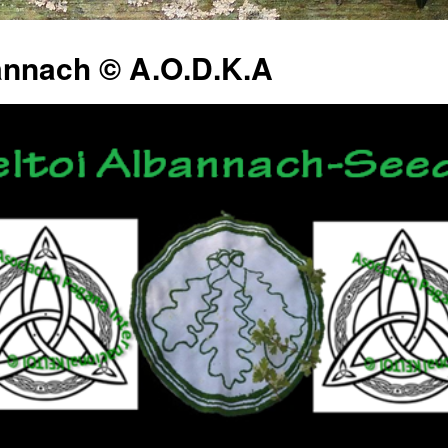
annach © A.O.D.K.A