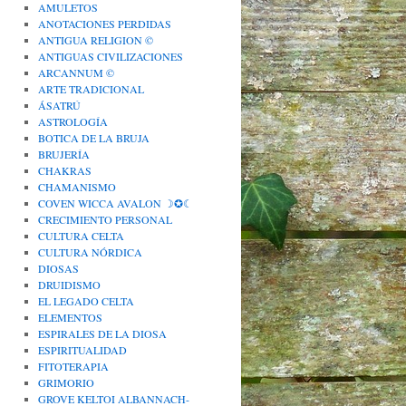
AMULETOS
ANOTACIONES PERDIDAS
ANTIGUA RELIGION ©
ANTIGUAS CIVILIZACIONES
ARCANNUM ©
ARTE TRADICIONAL
ÁSATRÚ
ASTROLOGÍA
BOTICA DE LA BRUJA
BRUJERÍA
CHAKRAS
CHAMANISMO
COVEN WICCA AVALON ☽✪☾
CRECIMIENTO PERSONAL
CULTURA CELTA
CULTURA NÓRDICA
DIOSAS
DRUIDISMO
EL LEGADO CELTA
ELEMENTOS
ESPIRALES DE LA DIOSA
ESPIRITUALIDAD
FITOTERAPIA
GRIMORIO
GROVE KELTOI ALBANNACH-