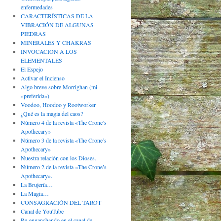
enfermedades
CARACTERÍSTICAS DE LA
VIBRACIÓN DE ALGUNAS
PIEDRAS
MINERALES Y CHAKRAS
INVOCACION A LOS
ELEMENTALES
El Espejo
Activar el Incienso
Algo breve sobre Morrighan (mi
«preferida»)
Voodoo, Hoodoo y Rootworker
¿Qué es la magia del caos?
Número 4 de la revista «The Crone’s
Apothecary»
Número 3 de la revista «The Crone’s
Apothecary»
Nuestra relación con los Dioses.
Número 2 de la revista «The Crone’s
Apothecary».
La Brujería…
La Magia…
CONSAGRACIÓN DEL TAROT
Canal de YouTube
Re-enganchando en el canal de