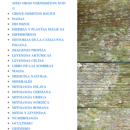
SEED OBOD-VERNEMETON NOD
©
GROVE-NEMETON KELTOI
HADAS
HECHIZOS
HIERBAS Y PLANTAS MÁGICAS
HIPERBÓREOS
HISTORIAS DE LA CATALUNYA
PAGANA
IMÁGENES PROPIAS
LEYENDAS ARTÚRICAS
LEYENDAS CELTAS
LIBRO DE LAS SOMBRAS
MAGIA
MEDICINA NATURAL
MINERALES
MITOLOGÍA ESLAVA
MITOLOGÍA GERMANA
MITOLOGÍA GRIEGA
MITOLOGÍA NÓRDICA
MITOLOGÍA ROMANA
MITOS Y LEYENDAS
NUMEROLOGÍA
OCULTISMO
ODINISMO