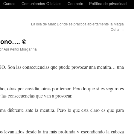
Cursos
Comunicados Oficiales
Contacto
Política de privacidad
La Isla de Man: Donde se practica abiertamente la Magia
Celta
→
ndono…. ©
or
Api Keltoi Morganna
Son las consecuencias que puede provocar una mentira… una
o, otras por envidia, otras por temor. Pero lo que sí es seguro es
 las consecuencias que van a provocar.
a diferente ante la mentira. Pero lo que está claro es que para
os levantados desde la ira más profunda y escondiendo la cabeza