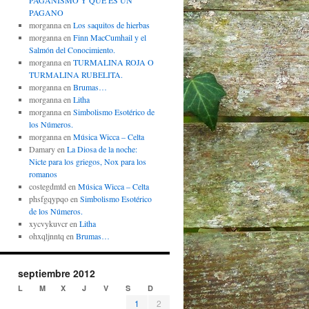
PAGANISMO Y QUÉ ES UN
PAGANO
morganna
en
Los saquitos de hierbas
morganna
en
Finn MacCumhail y el
Salmón del Conocimiento.
morganna
en
TURMALINA ROJA O
TURMALINA RUBELITA.
morganna
en
Brumas…
morganna
en
Litha
morganna
en
Simbolismo Esotérico de
los Números.
morganna
en
Música Wicca – Celta
Damary
en
La Diosa de la noche:
Nicte para los griegos, Nox para los
romanos
costegdmtd
en
Música Wicca – Celta
phsfgqypqo
en
Simbolismo Esotérico
de los Números.
xycvykuvcr
en
Litha
ohxqljnntq
en
Brumas…
septiembre 2012
L
M
X
J
V
S
D
1
2