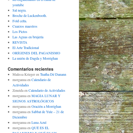
youtube
Sal negra.
Broche de Luckenbooth.
Fold celta.
Cuarzos maestros
Los Pictos
Las Aguas en brujería
REVISTA
El Arte Tradicional
ORÍGENES DEL PAGANISMO
La unión de Dagda y Morrighan
Comentarios recientes
Malissa Krieger
en
Tuatha Dé Danann
morganna
en
Calendario de
Actividades
Zeneida
en
Calendario de Actividades
morganna
en
MAGIA LUNAR Y
SIGNOS ASTROLÓGICOS
morganna
en
Oración a Morrighan
morganna
en
Sabbat de Yule – 21 de
Diciembre
morganna
en
Luna Azul
morganna
en
QUÉ ES EL