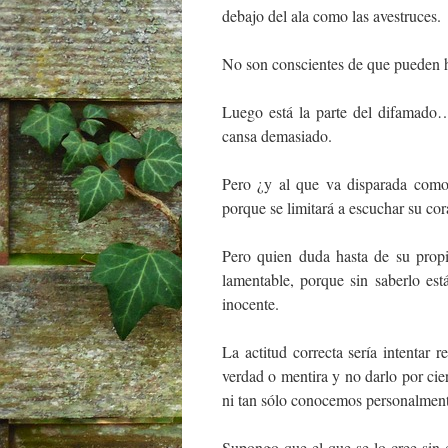
debajo del ala como las avestruces.
No son conscientes de que pueden h
Luego está la parte del difamado… 
cansa demasiado.
Pero ¿y al que va disparada como
porque se limitará a escuchar su co
Pero quien duda hasta de su propi
lamentable, porque sin saberlo es
inocente.
La actitud correcta sería intentar 
verdad o mentira y no darlo por cie
ni tan sólo conocemos personalment
Supongo que el que se lo cree sin 