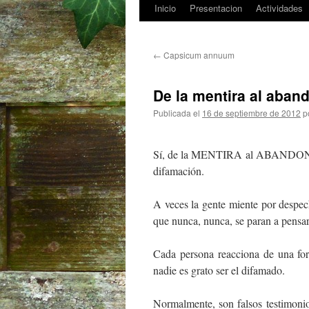
Inicio
Presentacion
Actividades
Saltar
al
←
Capsicum annuum
contenido
De la mentira al aba
Publicada el
16 de septiembre de 2012
p
Sí, de la MENTIRA al ABANDONO. 
difamación.
A veces la gente miente por despech
que nunca, nunca, se paran a pensar
Cada persona reacciona de una form
nadie es grato ser el difamado.
Normalmente, son falsos testimoni