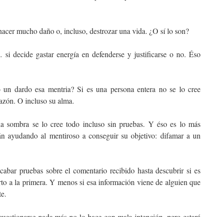
acer mucho daño o, incluso, destrozar una vida. ¿O sí lo son?
si decide gastar energía en defenderse y justificarse o no. Éso
 un dardo esa mentria? Si es una persona entera no se lo cree
razón. O incluso su alma.
a sombra se lo cree todo incluso sin pruebas. Y éso es lo más
tán ayudando al mentiroso a conseguir su objetivo: difamar a un
recabar pruebas sobre el comentario recibido hasta descubrir si es
rto a la primera. Y menos si esa información viene de alguien que
e.
cuestionarse nada más no lo hace con mala intención, pero estará