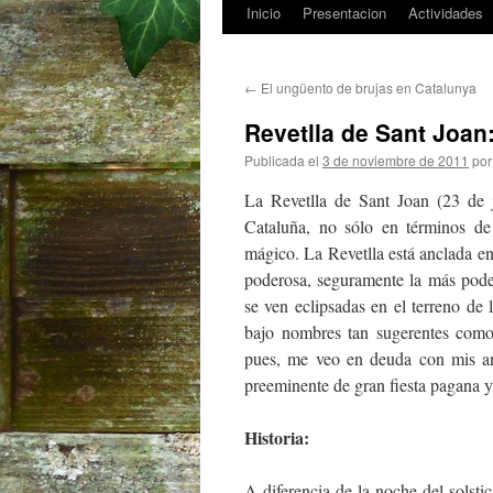
Inicio
Presentacion
Actividades
Saltar
al
←
El ungüento de brujas en Catalunya
contenido
Revetlla de Sant Joan
Publicada el
3 de noviembre de 2011
por
La Revetlla de Sant Joan (23 de j
Cataluña, no sólo en términos de
mágico. La Revetlla está anclada e
poderosa, seguramente la más pod
se ven eclipsadas en el terreno de 
bajo nombres tan sugerentes como 
pues, me veo en deuda con mis anc
preeminente de gran fiesta pagana y
Historia:
A diferencia de la noche del solstic