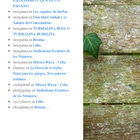
PAGANISMO Y QUÉ ES UN
PAGANO
morganna
en
Los saquitos de hierbas
morganna
en
Finn MacCumhail y el
Salmón del Conocimiento.
morganna
en
TURMALINA ROJA O
TURMALINA RUBELITA.
morganna
en
Brumas…
morganna
en
Litha
morganna
en
Simbolismo Esotérico de
los Números.
morganna
en
Música Wicca – Celta
Damary
en
La Diosa de la noche:
Nicte para los griegos, Nox para los
romanos
costegdmtd
en
Música Wicca – Celta
phsfgqypqo
en
Simbolismo Esotérico
de los Números.
xycvykuvcr
en
Litha
ohxqljnntq
en
Brumas…