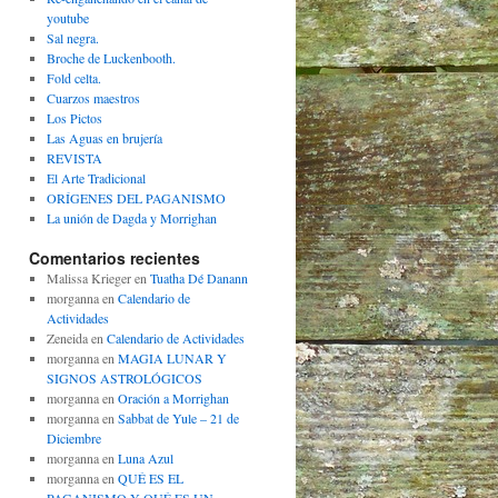
youtube
Sal negra.
Broche de Luckenbooth.
Fold celta.
Cuarzos maestros
Los Pictos
Las Aguas en brujería
REVISTA
El Arte Tradicional
ORÍGENES DEL PAGANISMO
La unión de Dagda y Morrighan
Comentarios recientes
Malissa Krieger
en
Tuatha Dé Danann
morganna
en
Calendario de
Actividades
Zeneida
en
Calendario de Actividades
morganna
en
MAGIA LUNAR Y
SIGNOS ASTROLÓGICOS
morganna
en
Oración a Morrighan
morganna
en
Sabbat de Yule – 21 de
Diciembre
morganna
en
Luna Azul
morganna
en
QUÉ ES EL