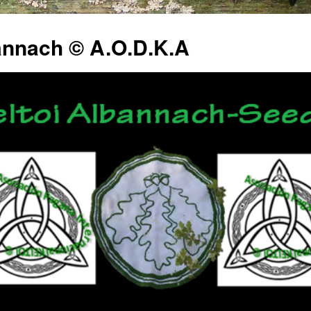
annach © A.O.D.K.A