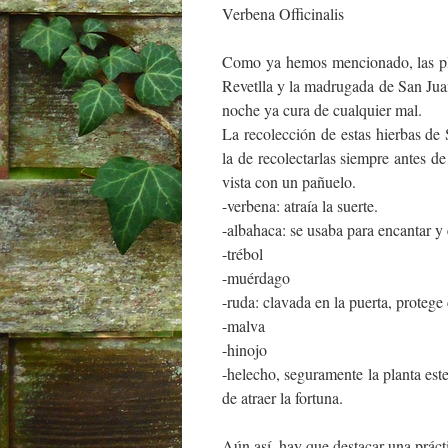
Verbena Officinalis
Como ya hemos mencionado, las pla
Revetlla y la madrugada de San Jua
noche ya cura de cualquier mal.
La recolección de estas hierbas de 
la de recolectarlas siempre antes d
vista con un pañuelo.
-verbena: atraía la suerte.
-albahaca: se usaba para encantar y
-trébol
-muérdago
-ruda: clavada en la puerta, protege 
-malva
-hinojo
-helecho, seguramente la planta est
de atraer la fortuna.
Aún así, hay que destacar una prácti