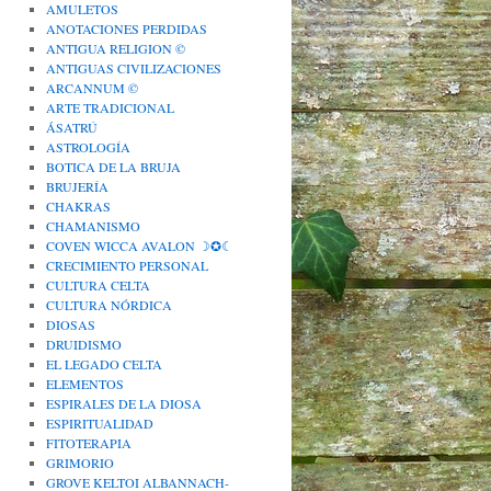
AMULETOS
ANOTACIONES PERDIDAS
ANTIGUA RELIGION ©
ANTIGUAS CIVILIZACIONES
ARCANNUM ©
ARTE TRADICIONAL
ÁSATRÚ
ASTROLOGÍA
BOTICA DE LA BRUJA
BRUJERÍA
CHAKRAS
CHAMANISMO
COVEN WICCA AVALON ☽✪☾
CRECIMIENTO PERSONAL
CULTURA CELTA
CULTURA NÓRDICA
DIOSAS
DRUIDISMO
EL LEGADO CELTA
ELEMENTOS
ESPIRALES DE LA DIOSA
ESPIRITUALIDAD
FITOTERAPIA
GRIMORIO
GROVE KELTOI ALBANNACH-