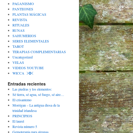
PAGANISMO
PANTEONES
PLANTAS MÁGICAS
REVISTA
RITUALES
RUNAS
SAHUMERIOS
SERES ELEMENTALES
TAROT
TERAPIAS COMPLEMENTARIAS
Uncategorized
VELAS
VIDEOS YOUTUBE
WICCA ☽✪☾
Entradas recientes
Las piedras y los elementos:
Sé tierra, sé agua, sé fuego, sé aire…
El crisantemo
Morrigan – La antigua diosa de la
trinidad irlandesa
PRINCIPIOS
El laurel
Revista número 5
Gemoterapia para algunas