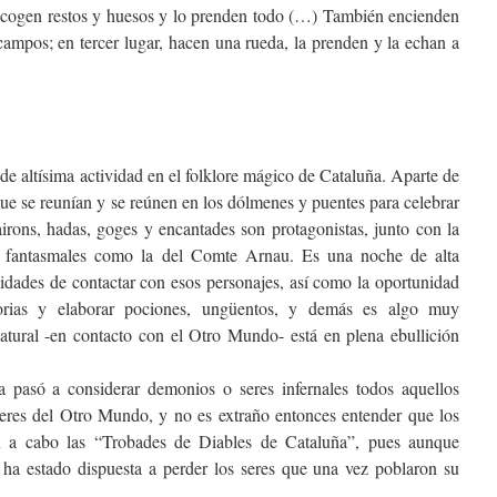
recogen restos y huesos y lo prenden todo (…) También encienden
campos; en tercer lugar, hacen una rueda, la prenden y la echan a
de altísima actividad en el folklore mágico de Cataluña. Aparte de
que se reunían y se reúnen en los dólmenes y puentes para celebrar
rons, hadas, goges y encantades son protagonistas, junto con la
as fantasmales como la del Comte Arnau. Es una noche de alta
ilidades de contactar con esos personajes, así como la oportunidad
torias y elaborar pociones, ungüentos, y demás es algo muy
atural -en contacto con el Otro Mundo- está en plena ebullición
a pasó a considerar demonios o seres infernales todos aquellos
 seres del Otro Mundo, y no es extraño entonces entender que los
n a cabo las “Trobades de Diables de Cataluña”, pues aunque
a estado dispuesta a perder los seres que una vez poblaron su