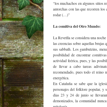
“los muchachos en algunos sitios 
antorchas con las que recorren los 
rodar (…)”
La comitiva del Otro Mundo:
La Revetlla se considera una noche 
las creencias sobre aquellas brujas 
sus sabbath. Los gambutzins, menai
posibilidad de encontrar comitiv
actividad feérica, pues, y las posib
de llevar a cabo tareas adivina
recomendado, pues todo el reino n
energética.
En Cataluña se sabe que la iglesi
personajes del folklore popular, y
días 23 y 24 de junio se llevara
demonizados, la comunidad nunca h
mitología.