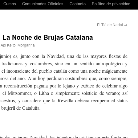
Cursos
Comunicados Oficiales
Contacto
Política de privacidad
El Tió de Nadal
→
: La Noche de Brujas Catalana
Api Keltoi Morganna
unio) es, junto con la Navidad, una de las mayores fiestas de
 tradiciones y costumbres, sino en un sentido antropológico y
n el inconsciente del pueblo catalán como una noche mágicamente
erosa del año. Aún hoy perduran costumbres que, como siempre,
la reconstrucción pagana por lo lejano y exótico de celebrar algo
el Mittsommer, o Litha o simplemente solsticio de verano; así
estros, y considero que la Revetlla debiera recuperar el status
 brujeril de Cataluña.
io de invierno, Navidad, los intentos de cristianizar esta fiesta no