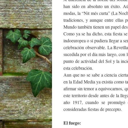
han sido en absoluto un éxito. Aú
modas, la “Nit més curta” (La Noch
tradiciones, y aunque entre ellas p
Mundo también tienen un papel des
Como ya se ha dicho, esta fiesta se 
indoeuropea o si pudiera llegar a se
celebración observable. La Revetlla
sucedida por el día más largo, con l
punto de actividad del Sol y la inci
esta celebración.
Aun que no se sabe a ciencia cierta
en la Edad Media ya existía como ta
afirmar sin temor a equivocarnos, qu
este territorio desde antes de la ll
año 1917, cuando se promulgó e
consideradas fiestas de precepto.
El fuego: