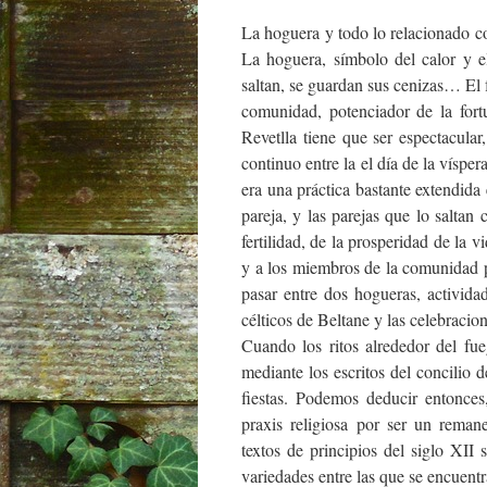
La hoguera y todo lo relacionado co
La hoguera, símbolo del calor y el 
saltan, se guardan sus cenizas… El 
comunidad, potenciador de la fort
Revetlla tiene que ser espectacula
continuo entre la el día de la víspera
era una práctica bastante extendida
pareja, y las parejas que lo salta
fertilidad, de la prosperidad de la
y a los miembros de la comunidad p
pasar entre dos hogueras, activida
célticos de Beltane y las celebraci
Cuando los ritos alrededor del fue
mediante los escritos del concilio 
fiestas. Podemos deducir entonce
praxis religiosa por ser un remane
textos de principios del siglo XII
variedades entre las que se encuentr