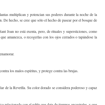
ntas multiplican y potencian sus poderes durante la noche de la
n. De hecho, se cree que sólo el hecho de pasear por el bosque de
Sant Joan no está exenta, pero, de rituales y supersticiones, como
e que amanezca, o recogerlas con los ojos cerrados o tapándose la
 enamorar.
contra los malos espíritus, y protege contra las brujas.
elar de la Revetlla. Su color dorado se considera poderoso y capaz
ca relacionada con el roble que data de tiempos ancestrales, y que