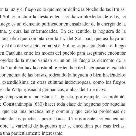
n la luz y el fuego es lo que mejor define la Noche de las Brujas.
Sol, estructura la fiesta entera: se danza alrededor de ellas, se
fuego es un elemento purificador en ensalzador de la energía de la
una, y cura las enfermedades. En ese sentido, la hoguera de la
r, una obra que compita con la luz del Sol, para que así haya un
 y el día del solsticio, como si el Sol no se pusiera. Saltar el fuego
 en Cataluña entre los mozos del pueblo para asegurarse encontrar
n cogidos de la mano validan su unión. El fuego es elemento de la
 vida. También hay la costumbre extendida de hacer pasar el ganado
or encima de las brasas, rodeando la hoguera o bien haciéndolos
d extendidísima en otras culturas indoeuropeas, como los fuegos
ones de Walpurgisnacht germánicas, ambas del 1 de mayo.
go empezaron a molestar a la iglesia, por ejemplo, se prohibió,
de Constantinopla (680) hacer toda clase de hogueras por aquellas
s, que era una práctica muy común y que creaba problemas de
nte de las prácticas precristianas. Curiosamente, se encuentran
 sobre la variedad de hogueras que se encendían por esas fechas,
a una particularmente interesante: