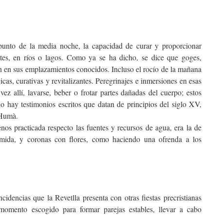
 punto de la media noche, la capacidad de curar y proporcionar
ntes, en ríos o lagos. Como ya se ha dicho, se dice que goges,
n en sus emplazamientos conocidos. Incluso el rocío de la mañana
as, curativas y revitalizantes. Peregrinajes e inmersiones en esas
vez allí, lavarse, beber o frotar partes dañadas del cuerpo; estos
ho hay testimonios escritos que datan de principios del siglo XV,
’Humà.
os practicada respecto las fuentes y recursos de agua, era la de
comida, y coronas con flores, como haciendo una ofrenda a los
cidencias que la Revetlla presenta con otras fiestas precristianas
 momento escogido para formar parejas estables, llevar a cabo