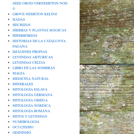
SEED OBOD-VERNEMETON NOD
©
GROVE-NEMETON KELTOI
HADAS
HECHIZOS
HIERBAS Y PLANTAS MÁGICAS
HIPERBÓREOS
HISTORIAS DE LA CATALUNYA
PAGANA
IMÁGENES PROPIAS
LEYENDAS ARTÚRICAS
LEYENDAS CELTAS
LIBRO DE LAS SOMBRAS
MAGIA
MEDICINA NATURAL
MINERALES
MITOLOGÍA ESLAVA
MITOLOGÍA GERMANA
MITOLOGÍA GRIEGA
MITOLOGÍA NÓRDICA
MITOLOGÍA ROMANA
MITOS Y LEYENDAS
NUMEROLOGÍA
OCULTISMO
ODINISMO