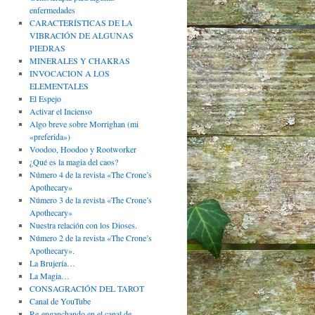
enfermedades
CARACTERÍSTICAS DE LA
VIBRACIÓN DE ALGUNAS
PIEDRAS
MINERALES Y CHAKRAS
INVOCACION A LOS
ELEMENTALES
El Espejo
Activar el Incienso
Algo breve sobre Morrighan (mi
«preferida»)
Voodoo, Hoodoo y Rootworker
¿Qué es la magia del caos?
Número 4 de la revista «The Crone’s
Apothecary»
Número 3 de la revista «The Crone’s
Apothecary»
Nuestra relación con los Dioses.
Número 2 de la revista «The Crone’s
Apothecary».
La Brujería…
La Magia…
CONSAGRACIÓN DEL TAROT
Canal de YouTube
Re-enganchando en el canal de