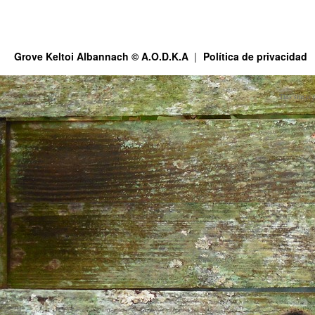
Grove Keltoi Albannach © A.O.D.K.A
Política de privacidad
This site is