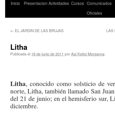
Saltar
Inicio
Presentacion
Actividades
Cursos
Comunicados
al
Oficiales
contenido
←
EL JARDIN DE LAS BRUJAS
LAS 
Litha
Publicada el
18 de junio de 2011
por
Api Keltoi Morganna
Litha
, conocido como solsticio de ve
norte, Litha, también llamado San Juan
del 21 de junio; en el hemisferio sur, L
diciembre.