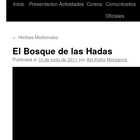
Saltar
Inicio
Presentacion
Actividades
Cursos
Comunicados
al
Oficiales
contenido
←
Hierbas Medicinales
El Bosque de las Hadas
Publicada el
10 de junio de 2011
por
Api Keltoi Morganna