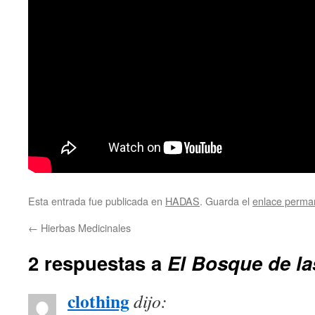
Esta entrada fue publicada en
HADAS
. Guarda el
enlace perma
←
Hierbas Medicinales
2 respuestas a
El Bosque de l
clothing
dijo: