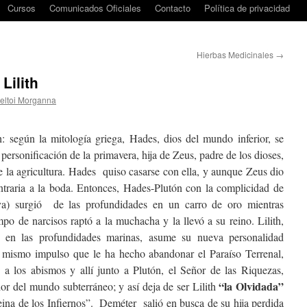
Cursos
Comunicados Oficiales
Contacto
Política de privacidad
Hierbas Medicinales
→
Lilith
Keltoi Morganna
th: según la mitología griega, Hades, dios del mundo inferior, se
ersonificación de la primavera, hija de Zeus, padre de los dioses,
de la agricultura. Hades quiso casarse con ella, y aunque Zeus dio
ntraria a la boda. Entonces, Hades-Plutón con la complicidad de
) surgió de las profundidades en un carro de oro mientras
po de narcisos raptó a la muchacha y la llevó a su reino. Lilith,
a en las profundidades marinas, asume su nueva personalidad
el mismo impulso que le ha hecho abandonar el Paraíso Terrenal,
 a los abismos y allí junto a Plutón, el Señor de las Riquezas,
“la Olvidada”
or del mundo subterráneo; y así deja de ser Lilith
eina de los Infiernos”. Deméter salió en busca de su hija perdida