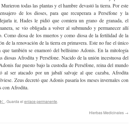
Murieron todas las plantas y el hambre devastó la tierra. Por este
nsajero de los dioses, para que recuperara a Perséfone y la
ejarla ir, Hades le pidió que comiera un grano de granada, el
manera, se vio obligada a volver al submundo y permanecer allí
ño. Como diosa de los muertos y como diosa de la fertilidad de la
ión de la renovación de la tierra en primavera. Este no fue el único
a que también se enamoró del bellísimo Adonis. En la mitología
s diosas Afrodita y Perséfone. Nacido de la unión incestuosa del
 Adonis fue puesto bajo la custodia de Perséfone, reina del mundo
 al ser atacado por un jabalí salvaje al que cazaba, Afrodita
olviese. Zeus decretó que Adonis pasaría los meses invernales con
s con Afrodita.
✪☾
. Guarda el
enlace permanente
.
Hierbas Medicinales
→