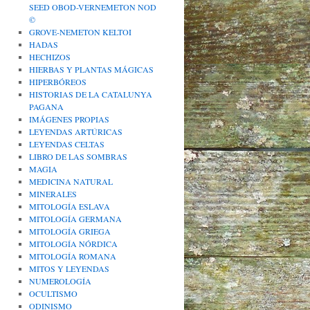
SEED OBOD-VERNEMETON NOD
©
GROVE-NEMETON KELTOI
HADAS
HECHIZOS
HIERBAS Y PLANTAS MÁGICAS
HIPERBÓREOS
HISTORIAS DE LA CATALUNYA
PAGANA
IMÁGENES PROPIAS
LEYENDAS ARTÚRICAS
LEYENDAS CELTAS
LIBRO DE LAS SOMBRAS
MAGIA
MEDICINA NATURAL
MINERALES
MITOLOGÍA ESLAVA
MITOLOGÍA GERMANA
MITOLOGÍA GRIEGA
MITOLOGÍA NÓRDICA
MITOLOGÍA ROMANA
MITOS Y LEYENDAS
NUMEROLOGÍA
OCULTISMO
ODINISMO