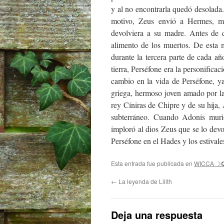
y al no encontrarla quedó desolada. 
motivo, Zeus envió a Hermes, me
devolviera a su madre. Antes de d
alimento de los muertos. De esta 
durante la tercera parte de cada a
tierra, Perséfone era la personificac
cambio en la vida de Perséfone, y
griega, hermoso joven amado por la
rey Cíniras de Chipre y de su hija,
subterráneo. Cuando Adonis murió
imploró al dios Zeus que se lo dev
Perséfone en el Hades y los estivale
Esta entrada fue publicada en
WICCA ☽
←
La leyenda de Lilith
Deja una respuesta