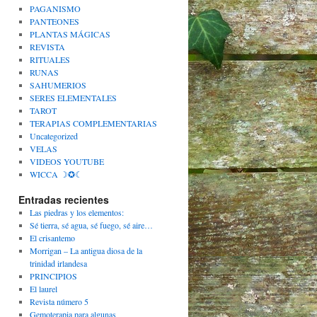
PAGANISMO
PANTEONES
PLANTAS MÁGICAS
REVISTA
RITUALES
RUNAS
SAHUMERIOS
SERES ELEMENTALES
TAROT
TERAPIAS COMPLEMENTARIAS
Uncategorized
VELAS
VIDEOS YOUTUBE
WICCA ☽✪☾
Entradas recientes
Las piedras y los elementos:
Sé tierra, sé agua, sé fuego, sé aire…
El crisantemo
Morrigan – La antigua diosa de la
trinidad irlandesa
PRINCIPIOS
El laurel
Revista número 5
Gemoterapia para algunas