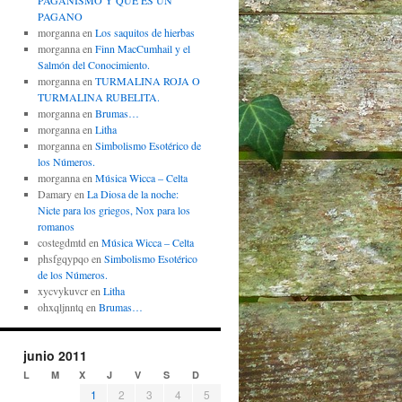
PAGANISMO Y QUÉ ES UN
PAGANO
morganna
en
Los saquitos de hierbas
morganna
en
Finn MacCumhail y el
Salmón del Conocimiento.
morganna
en
TURMALINA ROJA O
TURMALINA RUBELITA.
morganna
en
Brumas…
morganna
en
Litha
morganna
en
Simbolismo Esotérico de
los Números.
morganna
en
Música Wicca – Celta
Damary
en
La Diosa de la noche:
Nicte para los griegos, Nox para los
romanos
costegdmtd
en
Música Wicca – Celta
phsfgqypqo
en
Simbolismo Esotérico
de los Números.
xycvykuvcr
en
Litha
ohxqljnntq
en
Brumas…
junio 2011
L
M
X
J
V
S
D
1
2
3
4
5