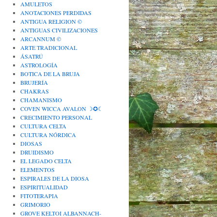
AMULETOS
ANOTACIONES PERDIDAS
ANTIGUA RELIGION ©
ANTIGUAS CIVILIZACIONES
ARCANNUM ©
ARTE TRADICIONAL
ÁSATRÚ
ASTROLOGÍA
BOTICA DE LA BRUJA
BRUJERÍA
CHAKRAS
CHAMANISMO
COVEN WICCA AVALON ☽✪☾
CRECIMIENTO PERSONAL
CULTURA CELTA
CULTURA NÓRDICA
DIOSAS
DRUIDISMO
EL LEGADO CELTA
ELEMENTOS
ESPIRALES DE LA DIOSA
ESPIRITUALIDAD
FITOTERAPIA
GRIMORIO
GROVE KELTOI ALBANNACH-