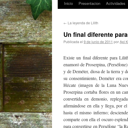
Inicio
Presentacion
Actividades
Saltar
al
←
La leyenda de Lilith
contenido
Un final diferente para 
Publicada el
9 de junio de 2011
por
Api 
Existe un final diferente para Lili
enamoró de Proserpina, (Perséfone) p
y de Deméter, diosa de la tierra y 
su consentimiento, Deméter era co
Hécate (imagen de la Luna Nueva
Proserpina cortaba flores en un cam
convertida en demonio, replegad
afirmándose en ella y llega, por 
hasta el mismo infierno; desciende
comparte con ella el oscuro esplend
para convertirse en Perséfone “la R