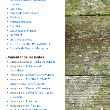
youtube
Sal negra.
Broche de Luckenbooth.
Fold celta.
Cuarzos maestros
Los Pictos
Las Aguas en brujería
REVISTA
El Arte Tradicional
ORÍGENES DEL PAGANISMO
La unión de Dagda y Morrighan
Comentarios recientes
Malissa Krieger
en
Tuatha Dé Danann
morganna
en
Calendario de
Actividades
Zeneida
en
Calendario de Actividades
morganna
en
MAGIA LUNAR Y
SIGNOS ASTROLÓGICOS
morganna
en
Oración a Morrighan
morganna
en
Sabbat de Yule – 21 de
Diciembre
morganna
en
Luna Azul
morganna
en
QUÉ ES EL