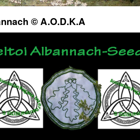
annach © A.O.D.K.A