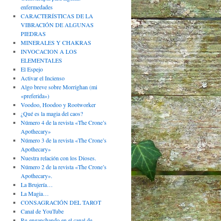
enfermedades
CARACTERÍSTICAS DE LA
VIBRACIÓN DE ALGUNAS
PIEDRAS
MINERALES Y CHAKRAS
INVOCACION A LOS
ELEMENTALES
El Espejo
Activar el Incienso
Algo breve sobre Morrighan (mi
«preferida»)
Voodoo, Hoodoo y Rootworker
¿Qué es la magia del caos?
Número 4 de la revista «The Crone’s
Apothecary»
Número 3 de la revista «The Crone’s
Apothecary»
Nuestra relación con los Dioses.
Número 2 de la revista «The Crone’s
Apothecary».
La Brujería…
La Magia…
CONSAGRACIÓN DEL TAROT
Canal de YouTube
Re-enganchando en el canal de