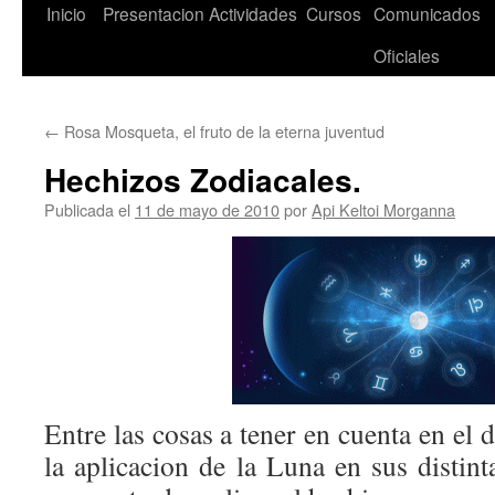
Saltar
Inicio
Presentacion
Actividades
Cursos
Comunicados
al
Oficiales
contenido
←
Rosa Mosqueta, el fruto de la eterna juventud
Hechizos Zodiacales.
Publicada el
11 de mayo de 2010
por
Api Keltoi Morganna
Entre las cosas a tener en cuenta en el 
la aplicacion de la Luna en sus distint