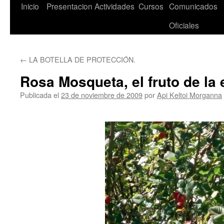
Saltar
Inicio
Presentacion
Actividades
Cursos
Comunicados
al
Oficiales
contenido
←
LA BOTELLA DE PROTECCIÓN.
Rosa Mosqueta, el fruto de la 
Publicada el
23 de noviembre de 2009
por
Api Keltoi Morganna