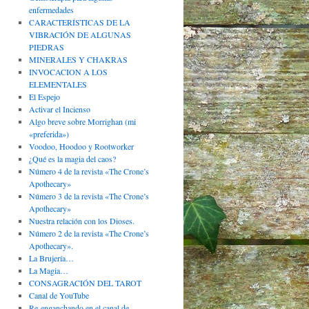
enfermedades
CARACTERÍSTICAS DE LA
VIBRACIÓN DE ALGUNAS
PIEDRAS
MINERALES Y CHAKRAS
INVOCACION A LOS
ELEMENTALES
El Espejo
Activar el Incienso
Algo breve sobre Morrighan (mi
«preferida»)
Voodoo, Hoodoo y Rootworker
¿Qué es la magia del caos?
Número 4 de la revista «The Crone’s
Apothecary»
Número 3 de la revista «The Crone’s
Apothecary»
Nuestra relación con los Dioses.
Número 2 de la revista «The Crone’s
Apothecary».
La Brujería…
La Magia…
CONSAGRACIÓN DEL TAROT
Canal de YouTube
Re-enganchando en el canal de