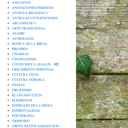
AMULETOS
ANOTACIONES PERDIDAS
ANTIGUA RELIGION ©
ANTIGUAS CIVILIZACIONES
ARCANNUM ©
ARTE TRADICIONAL
ÁSATRÚ
ASTROLOGÍA
BOTICA DE LA BRUJA
BRUJERÍA
CHAKRAS
CHAMANISMO
COVEN WICCA AVALON ☽✪☾
CRECIMIENTO PERSONAL
CULTURA CELTA
CULTURA NÓRDICA
DIOSAS
DRUIDISMO
EL LEGADO CELTA
ELEMENTOS
ESPIRALES DE LA DIOSA
ESPIRITUALIDAD
FITOTERAPIA
GRIMORIO
GROVE KELTOI ALBANNACH-