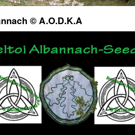
annach © A.O.D.K.A