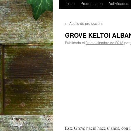
Inicio
Presentacion
Actividades
Saltar
al
←
Aceite de protección.
contenido
GROVE KELTOI ALBA
Publicada el
3 de diciembre de 2018
por
Este Grove nació hace 6 años, con la