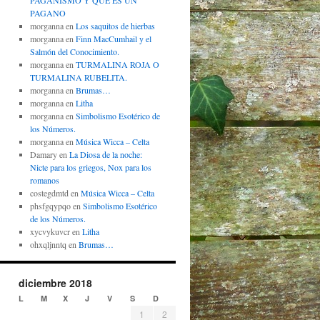
PAGANISMO Y QUÉ ES UN
PAGANO
morganna
en
Los saquitos de hierbas
morganna
en
Finn MacCumhail y el
Salmón del Conocimiento.
morganna
en
TURMALINA ROJA O
TURMALINA RUBELITA.
morganna
en
Brumas…
morganna
en
Litha
morganna
en
Simbolismo Esotérico de
los Números.
morganna
en
Música Wicca – Celta
Damary
en
La Diosa de la noche:
Nicte para los griegos, Nox para los
romanos
costegdmtd
en
Música Wicca – Celta
phsfgqypqo
en
Simbolismo Esotérico
de los Números.
xycvykuvcr
en
Litha
ohxqljnntq
en
Brumas…
diciembre 2018
L
M
X
J
V
S
D
1
2