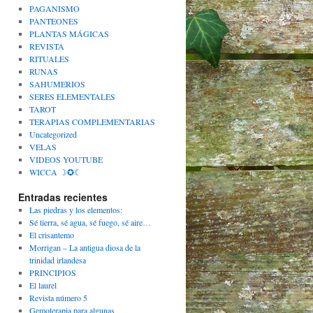
PAGANISMO
PANTEONES
PLANTAS MÁGICAS
REVISTA
RITUALES
RUNAS
SAHUMERIOS
SERES ELEMENTALES
TAROT
TERAPIAS COMPLEMENTARIAS
Uncategorized
VELAS
VIDEOS YOUTUBE
WICCA ☽✪☾
Entradas recientes
Las piedras y los elementos:
Sé tierra, sé agua, sé fuego, sé aire…
El crisantemo
Morrigan – La antigua diosa de la
trinidad irlandesa
PRINCIPIOS
El laurel
Revista número 5
Gemoterapia para algunas