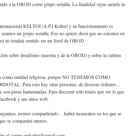
ido a la OBOD como grupo semilla. La finalidad sigue siendo la
nternacional KELTOI (A.P.I Keltoi) y su funcionamiento es
seamos un grupo semilla. Eso no quiere decir que no estemos en
sí no tendría sentido
ser un Seed de OBOD.
ción sobre druidismo (nuestra y de la OBOD) y sobre la cultura
rada como entidad religiosa, porque NO TENEMOS COMO
L. Para esto hay otras personas, de diversas órdenes…
son puras fantasmadas. Para discernir sólo tenéis que ver lo que
facebook y sus sitios web.
pongamos, iremos compartiendo… habrá momentos en los que se
que se compartirá menos.
ibir al correo apikeltoi@gmail.com.