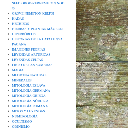
SEED OBOD-VERNEMETON NOD
©
GROVE-NEMETON KELTOI
HADAS
HECHIZOS
HIERBAS Y PLANTAS MÁGICAS
HIPERBÓREOS
HISTORIAS DE LA CATALUNYA
PAGANA
IMÁGENES PROPIAS
LEYENDAS ARTÚRICAS
LEYENDAS CELTAS
LIBRO DE LAS SOMBRAS
MAGIA
MEDICINA NATURAL
MINERALES
MITOLOGÍA ESLAVA
MITOLOGÍA GERMANA
MITOLOGÍA GRIEGA
MITOLOGÍA NÓRDICA
MITOLOGÍA ROMANA
MITOS Y LEYENDAS
NUMEROLOGÍA
OCULTISMO
ODINISMO