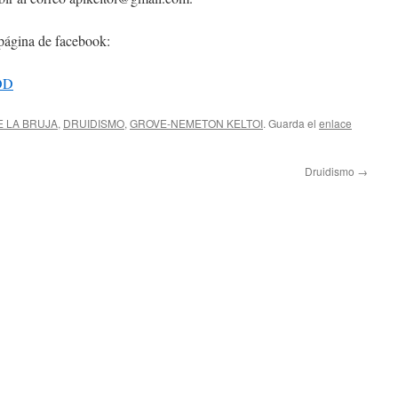
 página de facebook:
OD
E LA BRUJA
,
DRUIDISMO
,
GROVE-NEMETON KELTOI
. Guarda el
enlace
Druidismo
→