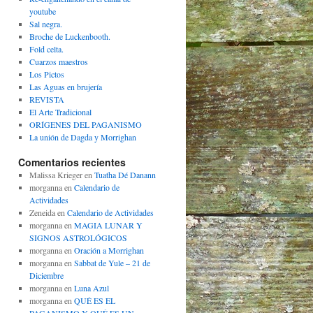
youtube
Sal negra.
Broche de Luckenbooth.
Fold celta.
Cuarzos maestros
Los Pictos
Las Aguas en brujería
REVISTA
El Arte Tradicional
ORÍGENES DEL PAGANISMO
La unión de Dagda y Morrighan
Comentarios recientes
Malissa Krieger
en
Tuatha Dé Danann
morganna
en
Calendario de
Actividades
Zeneida
en
Calendario de Actividades
morganna
en
MAGIA LUNAR Y
SIGNOS ASTROLÓGICOS
morganna
en
Oración a Morrighan
morganna
en
Sabbat de Yule – 21 de
Diciembre
morganna
en
Luna Azul
morganna
en
QUÉ ES EL