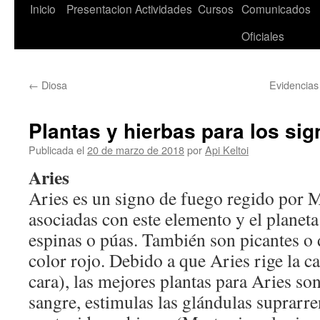
Saltar
Inicio
Presentacion
Actividades
Cursos
Comunicados
al
Oficiales
contenido
←
Diosa
Evidencias 
Plantas y hierbas para los sig
Publicada el
20 de marzo de 2018
por
Api Keltoi
Aries
Aries es un signo de fuego regido por M
asociadas con este elemento y el planeta
espinas o púas. También son picantes o
color rojo. Debido a que Aries rige la ca
cara), las mejores plantas para Aries son
sangre, estimulas las glándulas suprarre