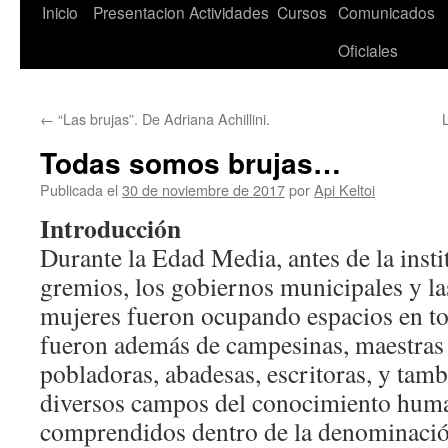
Saltar
Inicio
Presentacion
Actividades
Cursos
Comunicados
al
Oficiales
contenido
←
“Las brujas”. De Adriana Achillini.
Todas somos brujas…
Publicada el
30 de noviembre de 2017
por
Api Keltoi
Introducción
Durante la Edad Media, antes de la insti
gremios, los gobiernos municipales y la
mujeres fueron ocupando espacios en to
fueron además de campesinas, maestras d
pobladoras, abadesas, escritoras, y tamb
diversos campos del conocimiento human
comprendidos dentro de la denominació