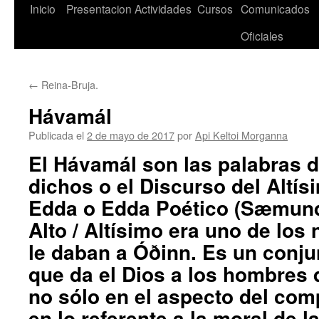
Saltar
Inicio
Presentacion
Actividades
Cursos
Comunicados
al
Oficiales
contenido
←
Reina-Bruja.
Hávamál
Publicada el
2 de mayo de 2017
por
Api Keltoi Morganna
El Hávamál son las palabras 
dichos o el Discurso del Altís
Edda o Edda Poético (Sæmund
Alto / Altísimo
era uno de los
le daban a Óðinn. Es un conju
que da el Dios a los hombres
no sólo en el aspecto del com
en lo referente a la moral de 