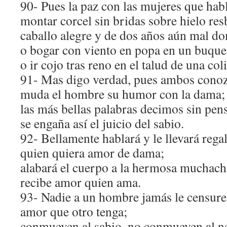
90- Pues la paz con las mujeres que hab
montar corcel sin bridas sobre hielo res
caballo alegre y de dos años aún mal d
o bogar con viento en popa en un buque
o ir cojo tras reno en el talud de una co
91- Mas digo verdad, pues ambos cono
muda el hombre su humor con la dama;
las más bellas palabras decimos sin pens
se engaña así el juicio del sabio.
92- Bellamente hablará y le llevará rega
quien quiera amor de dama;
alabará el cuerpo a la hermosa muchach
recibe amor quien ama.
93- Nadie a un hombre jamás le censure
amor que otro tenga;
conmueven al sabio, no conmueven al n