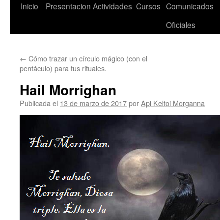
Saltar
Inicio
Presentacion
Actividades
Cursos
Comunicados
al
Oficiales
contenido
←
Cómo trazar un círculo mágico (con el
pentáculo) para tus rituales.
Hail Morrighan
Publicada el
13 de marzo de 2017
por
Api Keltoi Morganna