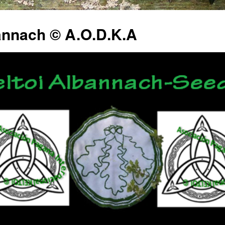
annach © A.O.D.K.A