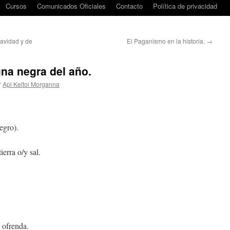
Cursos
Comunicados Oficiales
Contacto
Política de privacidad
Navidad y de
El Paganismo en la historia.
→
luna negra del año.
r
Api Keltoi Morganna
egro).
ierra o/y sal.
 ofrenda.