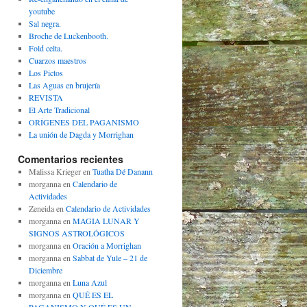
youtube
Sal negra.
Broche de Luckenbooth.
Fold celta.
Cuarzos maestros
Los Pictos
Las Aguas en brujería
REVISTA
El Arte Tradicional
ORÍGENES DEL PAGANISMO
La unión de Dagda y Morrighan
Comentarios recientes
Malissa Krieger
en
Tuatha Dé Danann
morganna
en
Calendario de
Actividades
Zeneida
en
Calendario de Actividades
morganna
en
MAGIA LUNAR Y
SIGNOS ASTROLÓGICOS
morganna
en
Oración a Morrighan
morganna
en
Sabbat de Yule – 21 de
Diciembre
morganna
en
Luna Azul
morganna
en
QUÉ ES EL