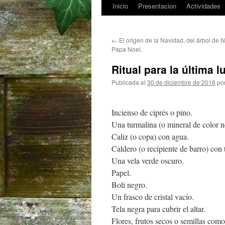
Inicio
Presentacion
Actividades
Saltar
al
←
El origen de la Navidad, del árbol de 
contenido
Papa Noel.
Ritual para la última 
Publicada el
30 de diciembre de 2016
po
Incienso de ciprés o pino.
Una turmalina (o mineral de color n
Caliz (o copa) con agua.
Caldero (o recipiente de barro) con t
Una vela verde oscuro.
Papel.
Boli negro.
Un frasco de cristal vacío.
Tela negra para cubrir el altar.
Flores, frutos secos o semillas como