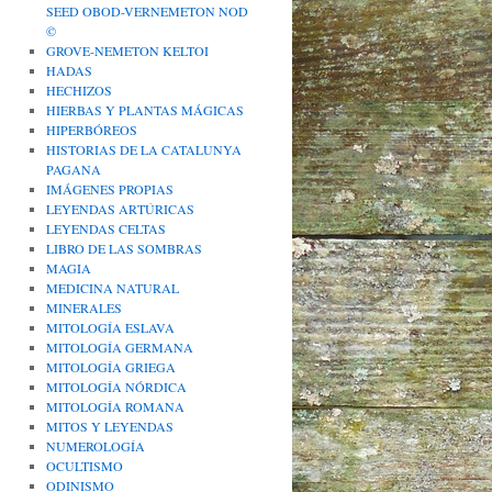
SEED OBOD-VERNEMETON NOD
©
GROVE-NEMETON KELTOI
HADAS
HECHIZOS
HIERBAS Y PLANTAS MÁGICAS
HIPERBÓREOS
HISTORIAS DE LA CATALUNYA
PAGANA
IMÁGENES PROPIAS
LEYENDAS ARTÚRICAS
LEYENDAS CELTAS
LIBRO DE LAS SOMBRAS
MAGIA
MEDICINA NATURAL
MINERALES
MITOLOGÍA ESLAVA
MITOLOGÍA GERMANA
MITOLOGÍA GRIEGA
MITOLOGÍA NÓRDICA
MITOLOGÍA ROMANA
MITOS Y LEYENDAS
NUMEROLOGÍA
OCULTISMO
ODINISMO