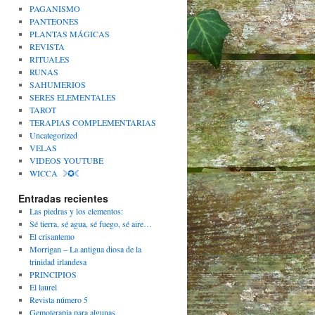
PAGANISMO
PANTEONES
PLANTAS MÁGICAS
REVISTA
RITUALES
RUNAS
SAHUMERIOS
SERES ELEMENTALES
TAROT
TERAPIAS COMPLEMENTARIAS
Uncategorized
VELAS
VIDEOS YOUTUBE
WICCA ☽✪☾
Entradas recientes
Las piedras y los elementos:
Sé tierra, sé agua, sé fuego, sé aire…
El crisantemo
Morrigan – La antigua diosa de la
trinidad irlandesa
PRINCIPIOS
El laurel
Revista número 5
Gemoterapia para algunas