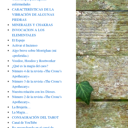
enfermedades
CARACTERÍSTICAS DE LA
VIBRACIÓN DE ALGUNAS
PIEDRAS
MINERALES Y CHAKRAS
INVOCACION A LOS
ELEMENTALES
El Espejo
Activar el Incienso
Algo breve sobre Morrighan (mi
«preferida»)
Voodoo, Hoodoo y Rootworker
¿Qué es la magia del caos?
Número 4 de la revista «The Crone’s
Apothecary»
Número 3 de la revista «The Crone’s
Apothecary»
Nuestra relación con los Dioses.
Número 2 de la revista «The Crone’s
Apothecary».
La Brujería…
La Magia…
CONSAGRACIÓN DEL TAROT
Canal de YouTube
Re-enganchando en el canal de