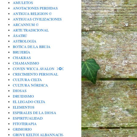
AMULETOS
ANOTACIONES PERDIDAS
ANTIGUA RELIGION ©
ANTIGUAS CIVILIZACIONES
ARCANNUM ©
ARTE TRADICIONAL
ÁSATRÚ
ASTROLOGÍA
BOTICA DE LA BRUJA
BRUJERÍA
CHAKRAS
CHAMANISMO
COVEN WICCA AVALON ☽✪☾
CRECIMIENTO PERSONAL
CULTURA CELTA
CULTURA NÓRDICA
DIOSAS
DRUIDISMO
EL LEGADO CELTA
ELEMENTOS
ESPIRALES DE LA DIOSA
ESPIRITUALIDAD
FITOTERAPIA
GRIMORIO
GROVE KELTOI ALBANNACH-