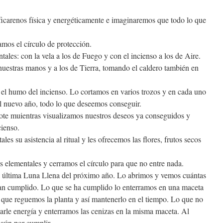
ificarenos física y energéticamente e imaginaremos que todo lo que
amos el círculo de protección.
ales: con la vela a los de Fuego y con el incienso a los de Aire.
uestras manos y a los de Tierra, tomando el caldero también en
el humo del incienso. Lo cortamos en varios trozos y en cada uno
el nuevo año, todo lo que deseemos conseguir.
bote muientras visualizamos nuestros deseos ya conseguidos y
cienso.
es su asistencia al ritual y les ofrecemos las flores, frutos secos
 elementales y cerramos el círculo para que no entre nada.
la última Luna Llena del próximo año. Lo abrimos y vemos cuántas
an cumplido. Lo que se ha cumplido lo enterramos en una maceta
 que reguemos la planta y así mantenerlo en el tiempo. Lo que no
rle energía y enterramos las cenizas en la misma maceta. Al
 aún por cumplir.