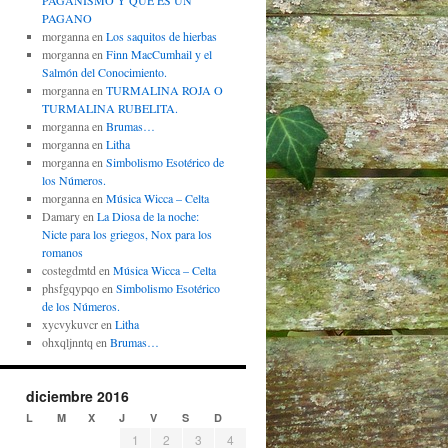
PAGANISMO Y QUÉ ES UN
PAGANO
morganna
en
Los saquitos de hierbas
morganna
en
Finn MacCumhail y el
Salmón del Conocimiento.
morganna
en
TURMALINA ROJA O
TURMALINA RUBELITA.
morganna
en
Brumas…
morganna
en
Litha
morganna
en
Simbolismo Esotérico de
los Números.
morganna
en
Música Wicca – Celta
Damary
en
La Diosa de la noche:
Nicte para los griegos, Nox para los
romanos
costegdmtd
en
Música Wicca – Celta
phsfgqypqo
en
Simbolismo Esotérico
de los Números.
xycvykuvcr
en
Litha
ohxqljnntq
en
Brumas…
diciembre 2016
L
M
X
J
V
S
D
1
2
3
4