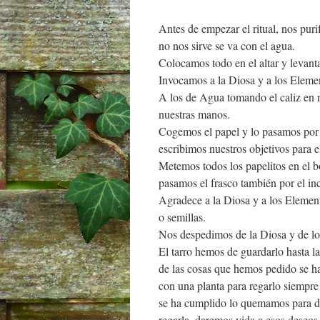
Antes de empezar el ritual, nos pur
no nos sirve se va con el agua.
Colocamos todo en el altar y levant
Invocamos a la Diosa y a los Element
A los de Agua tomando el caliz en n
nuestras manos.
Cogemos el papel y lo pasamos por 
escribimos nuestros objetivos para 
Metemos todos los papelitos en el 
pasamos el frasco también por el in
Agradece a la Diosa y a los Elemental
o semillas.
Nos despedimos de la Diosa y de los
El tarro hemos de guardarlo hasta 
de las cosas que hemos pedido se h
con una planta para regarlo siempre
se ha cumplido lo quemamos para da
regarla, daremos vida a esos deseos