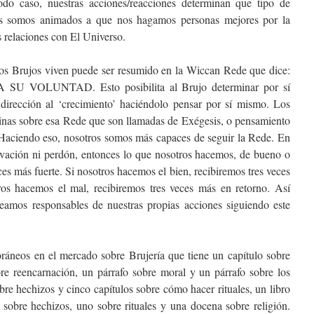
odo caso, nuestras acciones/reacciones determinan que tipo de
os somos animados a que nos hagamos personas mejores por la
 relaciones con El Universo.
los Brujos viven puede ser resumido en la Wiccan Rede que dice:
VOLUNTAD. Esto posibilita al Brujo determinar por sí
dirección al ‘crecimiento’ haciéndolo pensar por sí mismo. Los
ginas sobre esa Rede que son llamadas de Exégesis, o pensamiento
. Haciendo eso, nosotros somos más capaces de seguir la Rede. En
lvación ni perdón, entonces lo que nosotros hacemos, de bueno o
eces más fuerte. Si nosotros hacemos el bien, recibiremos tres veces
ros hacemos el mal, recibiremos tres veces más en retorno. Así
amos responsables de nuestras propias acciones siguiendo este
oráneos en el mercado sobre Brujería que tiene un capítulo sobre
bre reencarnación, un párrafo sobre moral y un párrafo sobre los
bre hechizos y cinco capítulos sobre cómo hacer rituales, un libro
 sobre hechizos, uno sobre rituales y una docena sobre religión.