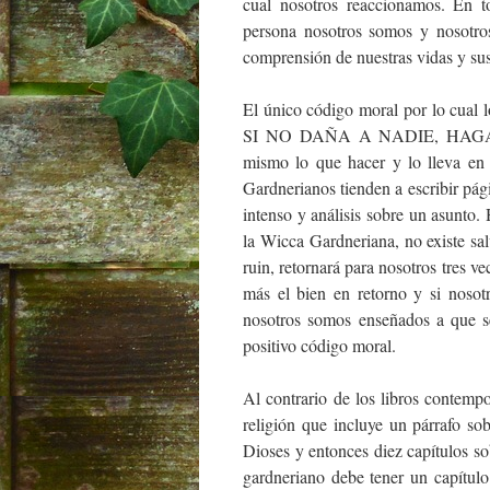
cual nosotros reaccionamos. En t
persona nosotros somos y nosotr
comprensión de nuestras vidas y sus
El único código moral por lo cual 
SI NO DAÑA A NADIE, HAGA SU 
mismo lo que hacer y lo lleva en 
Gardnerianos tienden a escribir pá
intenso y análisis sobre un asunto
la Wicca Gardneriana, no existe sa
ruin, retornará para nosotros tres v
más el bien en retorno y si nosot
nosotros somos enseñados a que se
positivo código moral.
Al contrario de los libros contemp
religión que incluye un párrafo so
Dioses y entonces diez capítulos so
gardneriano debe tener un capítulo