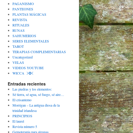
PAGANISMO
PANTEONES
PLANTAS MÁGICAS
REVISTA
RITUALES
RUNAS
SAHUMERIOS
SERES ELEMENTALES
TAROT
TERAPIAS COMPLEMENTARIAS
Uncategorized
VELAS
VIDEOS YOUTUBE
WICCA ☽✪☾
Entradas recientes
Las piedras y los elementos:
Sé tierra, sé agua, sé fuego, sé aire…
El crisantemo
Morrigan – La antigua diosa de la
trinidad irlandesa
PRINCIPIOS
El laurel
Revista número 5
Gemoterapia para algunas