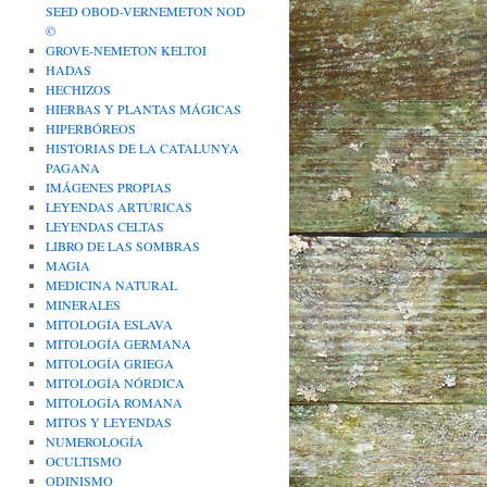
SEED OBOD-VERNEMETON NOD
©
GROVE-NEMETON KELTOI
HADAS
HECHIZOS
HIERBAS Y PLANTAS MÁGICAS
HIPERBÓREOS
HISTORIAS DE LA CATALUNYA
PAGANA
IMÁGENES PROPIAS
LEYENDAS ARTÚRICAS
LEYENDAS CELTAS
LIBRO DE LAS SOMBRAS
MAGIA
MEDICINA NATURAL
MINERALES
MITOLOGÍA ESLAVA
MITOLOGÍA GERMANA
MITOLOGÍA GRIEGA
MITOLOGÍA NÓRDICA
MITOLOGÍA ROMANA
MITOS Y LEYENDAS
NUMEROLOGÍA
OCULTISMO
ODINISMO