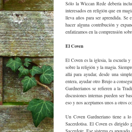
Sólo la Wiccan Rede debería inclui
interesados en religión que en mag
lleva años para ser aprendida. Se
hacer alguna contribución y expand
enfatizamos en la comprensión sobre
El Coven
El Coven es la iglesia, la escuela 
sobre la religión y la magia. Siemp
allá para ayudar, desde una simpl
entera, ayudar otro Brujo a consegu
Gardnerianos se refieren a la Tra
discusiones internas pueden ser ba
eso y nos aceptamos unos a otros 
Un Coven Gardneriano tiene a lo 
Sacerdotisa. El Coven es dirigido 
Sacerdote. Ese sistema es apoyado 