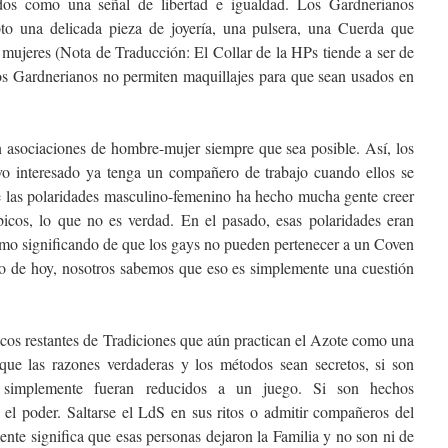
dos como una señal de libertad e igualdad. Los Gardnerianos
to una delicada pieza de joyería, una pulsera, una Cuerda que
s mujeres (Nota de Traducción: El Collar de la HPs tiende a ser de
 Gardnerianos no permiten maquillajes para que sean usados en
 asociaciones de hombre-mujer siempre que sea posible. Así, los
vo interesado ya tenga un compañero de trabajo cuando ellos se
re las polaridades masculino-femenino ha hecho mucha gente creer
cos, lo que no es verdad. En el pasado, esas polaridades eran
omo significando de que los gays no pueden pertenecer a un Coven
to de hoy, nosotros sabemos que eso es simplemente una cuestión
ocos restantes de Tradiciones que aún practican el Azote como una
nque las razones verdaderas y los métodos sean secretos, si son
 simplemente fueran reducidos a un juego. Si son hechos
 el poder. Saltarse el LdS en sus ritos o admitir compañeros del
nte significa que esas personas dejaron la Familia y no son ni de