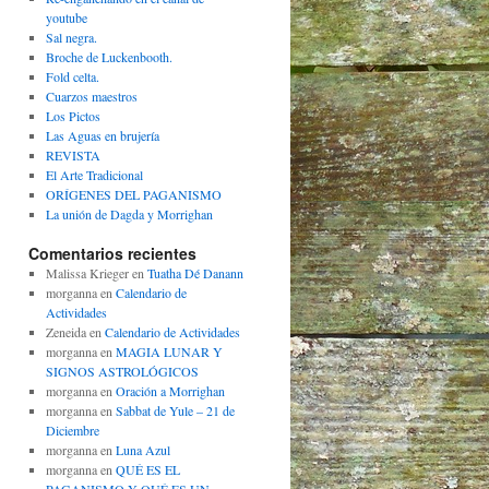
youtube
Sal negra.
Broche de Luckenbooth.
Fold celta.
Cuarzos maestros
Los Pictos
Las Aguas en brujería
REVISTA
El Arte Tradicional
ORÍGENES DEL PAGANISMO
La unión de Dagda y Morrighan
Comentarios recientes
Malissa Krieger
en
Tuatha Dé Danann
morganna
en
Calendario de
Actividades
Zeneida
en
Calendario de Actividades
morganna
en
MAGIA LUNAR Y
SIGNOS ASTROLÓGICOS
morganna
en
Oración a Morrighan
morganna
en
Sabbat de Yule – 21 de
Diciembre
morganna
en
Luna Azul
morganna
en
QUÉ ES EL