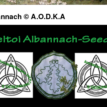
annach © A.O.D.K.A