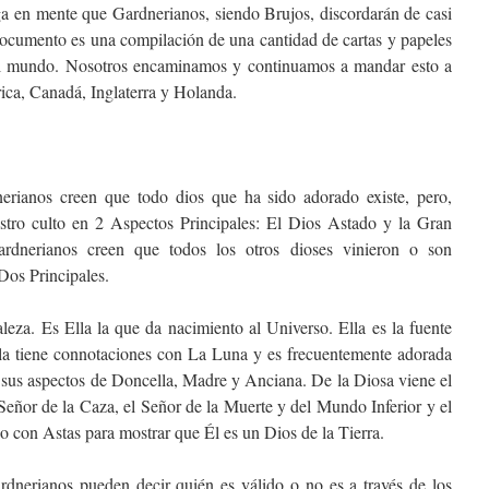
ga en mente que Gardnerianos, siendo Brujos, discordarán de casi
documento es una compilación de una cantidad de cartas y papeles
l mundo. Nosotros encaminamos y continuamos a mandar esto a
ca, Canadá, Inglaterra y Holanda.
erianos creen que todo dios que ha sido adorado existe, pero,
estro culto en 2 Aspectos Principales: El Dios Astado y la Gran
dnerianos creen que todos los otros dioses vinieron o son
Dos Principales.
za. Es Ella la que da nacimiento al Universo. Ella es la fuente
lla tiene connotaciones con La Luna y es frecuentemente adorada
 sus aspectos de Doncella, Madre y Anciana. De la Diosa viene el
Señor de la Caza, el Señor de la Muerte y del Mundo Inferior y el
o con Astas para mostrar que Él es un Dios de la Tierra.
dnerianos pueden decir quién es válido o no es a través de los