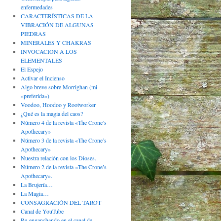
enfermedades
CARACTERÍSTICAS DE LA
VIBRACIÓN DE ALGUNAS
PIEDRAS
MINERALES Y CHAKRAS
INVOCACION A LOS
ELEMENTALES
El Espejo
Activar el Incienso
Algo breve sobre Morrighan (mi
«preferida»)
Voodoo, Hoodoo y Rootworker
¿Qué es la magia del caos?
Número 4 de la revista «The Crone’s
Apothecary»
Número 3 de la revista «The Crone’s
Apothecary»
Nuestra relación con los Dioses.
Número 2 de la revista «The Crone’s
Apothecary».
La Brujería…
La Magia…
CONSAGRACIÓN DEL TAROT
Canal de YouTube
Re-enganchando en el canal de