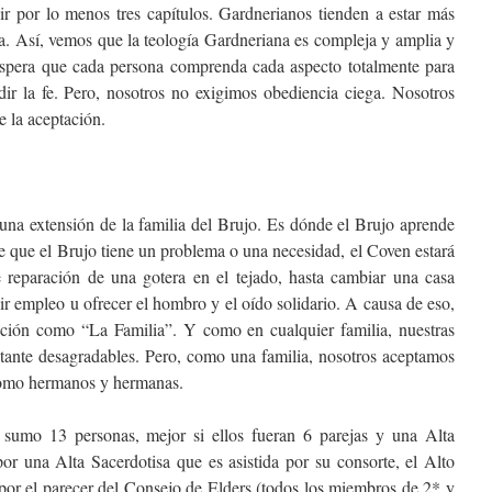
r por lo menos tres capítulos. Gardnerianos tienden a estar más
ia. Así, vemos que la teología Gardneriana es compleja y amplia y
 espera que cada persona comprenda cada aspecto totalmente para
ir la fe. Pero, nosotros no exigimos obediencia ciega. Nosotros
 la aceptación.
y una extensión de la familia del Brujo. Es dónde el Brujo aprende
re que el Brujo tiene un problema o una necesidad, el Coven estará
e reparación de una gotera en el tejado, hasta cambiar una casa
ir empleo u ofrecer el hombro y el oído solidario. A causa de eso,
dición como “La Familia”. Y como en cualquier familia, nuestras
stante desagradables. Pero, como una familia, nosotros aceptamos
como hermanos y hermanas.
sumo 13 personas, mejor si ellos fueran 6 parejas y una Alta
por una Alta Sacerdotisa que es asistida por su consorte, el Alto
por el parecer del Consejo de Elders (todos los miembros de 2* y