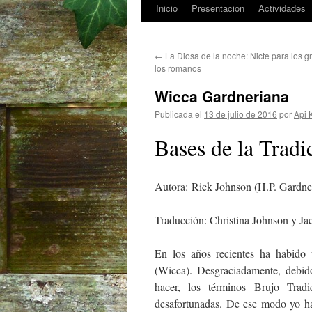
Inicio
Presentacion
Actividades
Saltar
al
←
La Diosa de la noche: Nicte para los g
contenido
los romanos
Wicca Gardneriana
Publicada el
13 de julio de 2016
por
Api 
Bases de la Trad
Autora: Rick Johnson (H.P. Gardne
Traducción: Christina Johnson y Ja
En los años recientes ha habido 
(Wicca). Desgraciadamente, debid
hacer, los términos Brujo Trad
desafortunadas. De ese modo yo har