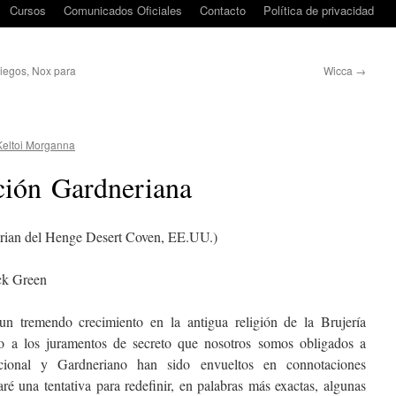
Cursos
Comunicados Oficiales
Contacto
Política de privacidad
riegos, Nox para
Wicca
→
Keltoi Morganna
ición Gardneriana
rian del Henge Desert Coven, EE.UU.)
ck Green
un tremendo crecimiento en la antigua religión de la Brujería
o a los juramentos de secreto que nosotros somos obligados a
icional y Gardneriano han sido envueltos en connotaciones
é una tentativa para redefinir, en palabras más exactas, algunas