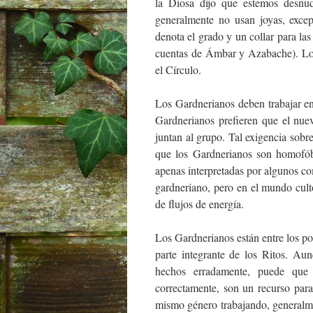
la Diosa dijo que estemos desnu
generalmente no usan joyas, excep
denota el grado y un collar para la
cuentas de Ámbar y Azabache). Los
el Círculo.
Los Gardnerianos deben trabajar en
Gardnerianos prefieren que el nue
juntan al grupo. Tal exigencia sob
que los Gardnerianos son homofóbi
apenas interpretadas por algunos c
gardneriano, pero en el mundo cul
de flujos de energía.
Los Gardnerianos están entre los p
parte integrante de los Ritos. Au
hechos erradamente, puede que
correctamente, son un recurso para
mismo género trabajando, generalme