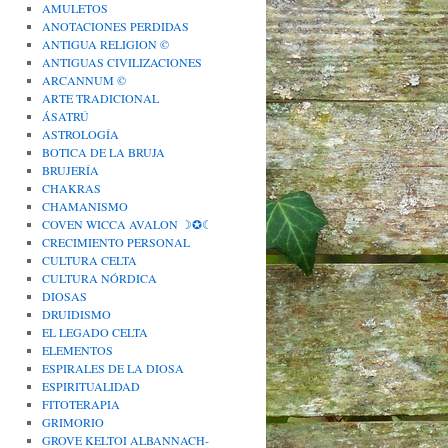
AMULETOS
ANOTACIONES PERDIDAS
ANTIGUA RELIGION ©
ANTIGUAS CIVILIZACIONES
ARCANNUM ©
ARTE TRADICIONAL
ÁSATRÚ
ASTROLOGÍA
BOTICA DE LA BRUJA
BRUJERÍA
CHAKRAS
CHAMANISMO
COVEN WICCA AVALON ☽✪☾
CRECIMIENTO PERSONAL
CULTURA CELTA
CULTURA NÓRDICA
DIOSAS
DRUIDISMO
EL LEGADO CELTA
ELEMENTOS
ESPIRALES DE LA DIOSA
ESPIRITUALIDAD
FITOTERAPIA
GRIMORIO
GROVE KELTOI ALBANNACH-