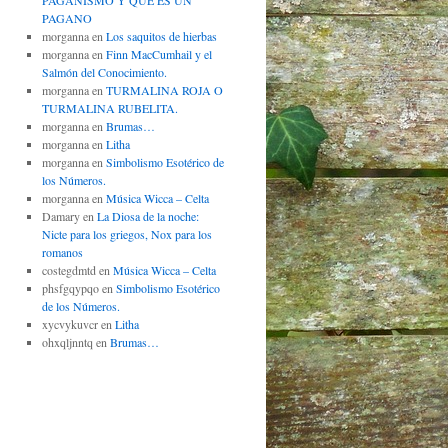
PAGANISMO Y QUÉ ES UN
PAGANO
morganna
en
Los saquitos de hierbas
morganna
en
Finn MacCumhail y el
Salmón del Conocimiento.
morganna
en
TURMALINA ROJA O
TURMALINA RUBELITA.
morganna
en
Brumas…
morganna
en
Litha
morganna
en
Simbolismo Esotérico de
los Números.
morganna
en
Música Wicca – Celta
Damary
en
La Diosa de la noche:
Nicte para los griegos, Nox para los
romanos
costegdmtd
en
Música Wicca – Celta
phsfgqypqo
en
Simbolismo Esotérico
de los Números.
xycvykuvcr
en
Litha
ohxqljnntq
en
Brumas…