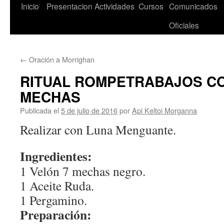
Saltar
Inicio
Presentacion
Actividades
Cursos
Comunicados
al
Oficiales
contenido
←
Oración a Morrighan
RITUAL ROMPETRABAJOS CO
MECHAS
Publicada el
5 de julio de 2016
por
Api Keltoi Morganna
Realizar con Luna Menguante.
Ingredientes:
1 Velón 7 mechas negro.
1 Aceite Ruda.
1 Pergamino.
Preparación: