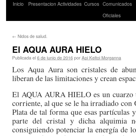
Saltar
Inicio
Presentacion
Actividades
Cursos
Comunicados
al
Oficiales
contenido
←
Nidos de salud.
El AQUA AURA HIELO
Publicada el
6 de junio de 2016
por
Api Keltoi Morganna
Los Aqua Aura son cristales de abund
liberan de las limitaciones y crean espac
El AQUA AURA HIELO es un cuarzo tr
corriente, al que se le ha irradiado con
Plata de tal forma que esas partículas
parte del cristal y dicha alquimia 
consiguiendo potenciar la energía de l