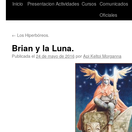
Saltar
Inicio
Presentacion
Actividades
Cursos
Comunicados
al
Oficiales
contenido
←
Los Hiperbóreos.
Brian y la Luna.
Publicada el
24 de mayo de 2016
por
Api Keltoi Morganna