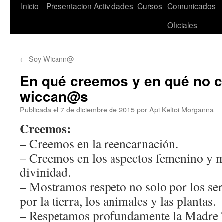
Saltar
Inicio
Presentacion
Actividades
Cursos
Comunicados
al
Oficiales
contenido
←
Soy Wicann@
En qué creemos y en qué no 
wiccan@s
Publicada el
7 de diciembre de 2015
por
Api Keltoi Morganna
Creemos:
– Creemos en la reencarnación.
– Creemos en los aspectos femenino y m
divinidad.
– Mostramos respeto no solo por los s
por la tierra, los animales y las plantas.
– Respetamos profundamente la Madre Ti