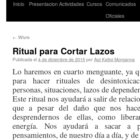
Saltar
Inicio
Presentacion
Actividades
Cursos
Comunicados
al
Oficiales
contenido
←
Wivre
Ritual para Cortar Lazos
Publicada el
4 de diciembre de 2015
por
Api Keltoi Morganna
Lo haremos en cuarto menguante, ya que
para hacer rituales de desintoxica
personas, situaciones, lazos de dependen
Este ritual nos ayudará a salir de relaci
que a pesar del daño que nos ha
desprendernos de ellas, como libera
energía. Nos ayudará a sacar a p
pensamientos, de nuestro día a día, y de