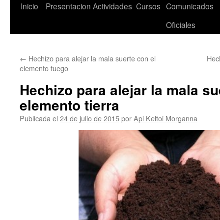
Saltar
Inicio
Presentacion
Actividades
Cursos
Comunicados
al
Oficiales
contenido
←
Hechizo para alejar la mala suerte con el
Hech
elemento fuego
Hechizo para alejar la mala su
elemento tierra
Publicada el
24 de julio de 2015
por
Api Keltoi Morganna