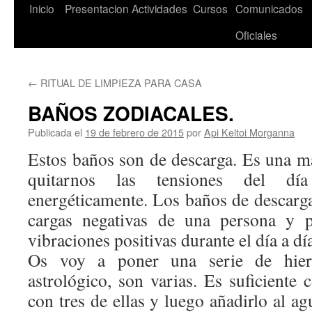
Saltar
Inicio
Presentacion
Actividades
Cursos
Comunicados
al
Oficiales
contenido
←
RITUAL DE LIMPIEZA PARA CASA
BAÑOS ZODIACALES.
Publicada el
19 de febrero de 2015
por
Api Keltoi Morganna
Estos baños son de descarga. Es una man
quitarnos las tensiones del d
energéticamente. Los baños de descarga
cargas negativas de una persona y pr
vibraciones positivas durante el día a dí
Os voy a poner una serie de hier
astrológico, son varias. Es suficiente
con tres de ellas y luego añadirlo al ag