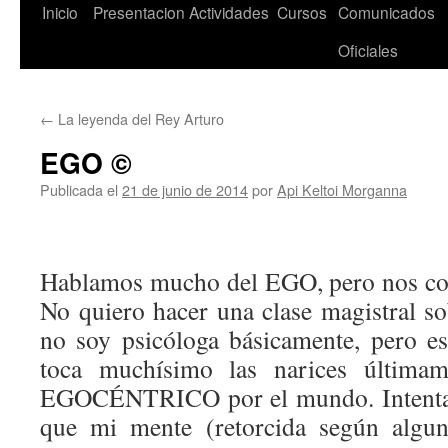
Saltar
Inicio
Presentacion
Actividades
Cursos
Comunicados
al
Oficiales
contenido
←
La leyenda del Rey Arturo
EGO ©
Publicada el
21 de junio de 2014
por
Api Keltoi Morganna
Hablamos mucho del EGO, pero nos c
No quiero hacer una clase magistral so
no soy psicóloga básicamente, pero e
toca muchísimo las narices última
EGOCÉNTRICO por el mundo. Intentaré
que mi mente (retorcida según algu