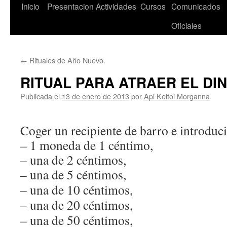
Saltar
Inicio
Presentacion
Actividades
Cursos
Comunicados
al
Oficiales
contenido
←
Rituales de Año Nuevo.
RITUAL PARA ATRAER EL DI
Publicada el
13 de enero de 2013
por
Api Keltoi Morganna
Coger un recipiente de barro e introduci
– 1 moneda de 1 céntimo,
– una de 2
céntimos
,
– una de 5
céntimos
,
– una de 10
céntimos
,
– una de 20
céntimos
,
– una de 50
céntimos
,