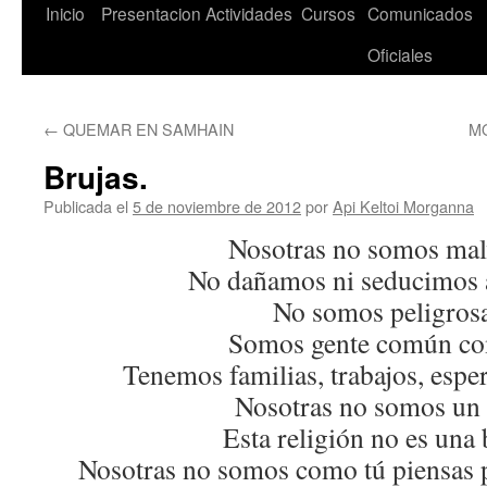
Saltar
Inicio
Presentacion
Actividades
Cursos
Comunicados
al
Oficiales
contenido
←
QUEMAR EN SAMHAIN
M
Brujas.
Publicada el
5 de noviembre de 2012
por
Api Keltoi Morganna
Nosotras no somos mal
No dañamos ni seducimos a
No somos peligrosa
Somos gente común co
Tenemos familias, trabajos, espe
Nosotras no somos un 
Esta religión no es una
Nosotras no somos como tú piensas po