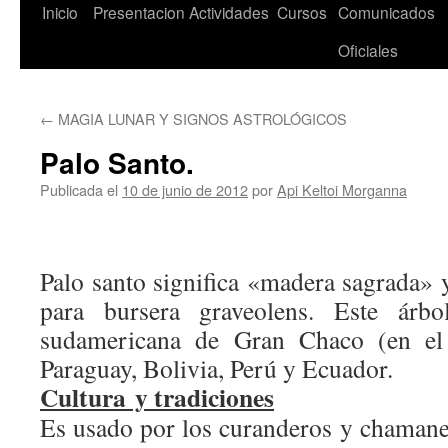
Saltar
Inicio
Presentacion
Actividades
Cursos
Comunicados
al
Oficiales
contenido
←
MAGIA LUNAR Y SIGNOS ASTROLÓGICOS
Palo Santo.
Publicada el
10 de junio de 2012
por
Api Keltoi Morganna
Palo santo significa «madera sagrada» 
para bursera graveolens. Este árb
sudamericana de Gran Chaco (en el 
Paraguay, Bolivia, Perú y Ecuador.
Cultura y tradiciones
Es usado por los curanderos y chamane