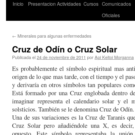
Saltar
Inicio
Presentacion
Actividades
Cursos
Comunicados
al
Oficiales
contenido
←
Minerales para algunas enfermedades
Cruz de Odín o Cruz Solar
Publicada el
24 de noviembre de 2011
por
Api Keltoi Morganna
Es probablemente el símbolo espiritual mas an
origen de lo que mas tarde, con el tiempo y el paso
y derivaría en otros símbolos tan populares como
Está formado por una Cruz englobada dentro d
imaginar representa el calendario solar y el 
solsticios. También se le denomina Cruz de Odín.
Una de sus variaciones es la Cruz de Taranis que
Cruz Solar pero añadiéndole una X, es decir,
opuesto. Este símbolo representaba la unión