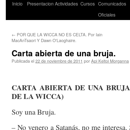
Saltar
Inicio
Presentacion
Actividades
Cursos
Comunicados
al
Oficiales
contenido
←
POR QUE LA WICCA NO ES CELTA. Por Iain
MacAnTsaori Y Dawn O'Laoghaire.
Carta abierta de una bruja.
Publicada el
22 de noviembre de 2011
por
Api Keltoi Morganna
CARTA ABIERTA DE UNA BRUJA
DE LA WICCA)
Soy una Bruja.
– No venero a Satanás, no me interesa.