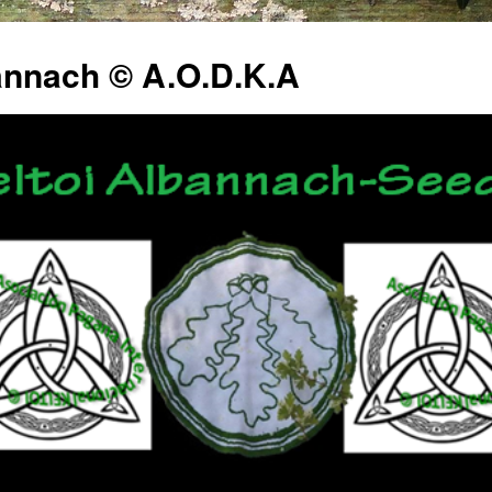
annach © A.O.D.K.A