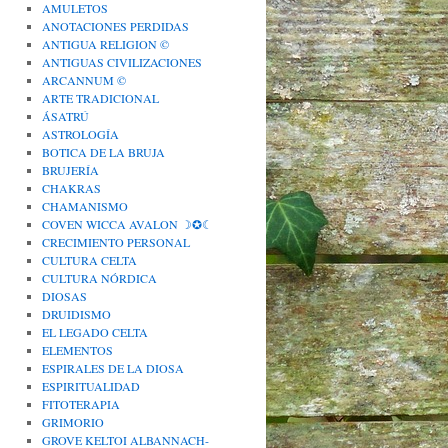
AMULETOS
ANOTACIONES PERDIDAS
ANTIGUA RELIGION ©
ANTIGUAS CIVILIZACIONES
ARCANNUM ©
ARTE TRADICIONAL
ÁSATRÚ
ASTROLOGÍA
BOTICA DE LA BRUJA
BRUJERÍA
CHAKRAS
CHAMANISMO
COVEN WICCA AVALON ☽✪☾
CRECIMIENTO PERSONAL
CULTURA CELTA
CULTURA NÓRDICA
DIOSAS
DRUIDISMO
EL LEGADO CELTA
ELEMENTOS
ESPIRALES DE LA DIOSA
ESPIRITUALIDAD
FITOTERAPIA
GRIMORIO
GROVE KELTOI ALBANNACH-