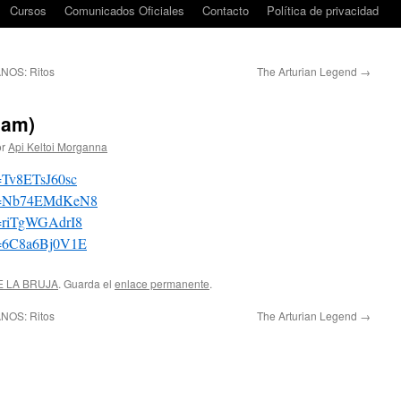
Cursos
Comunicados Oficiales
Contacto
Política de privacidad
OS: Ritos
The Arturian Legend
→
aam)
r
Api Keltoi Morganna
=Tv8ETsJ60sc
?v=Nb74EMdKeN8
v=riTgWGAdrI8
v=6C8a6Bj0V1E
E LA BRUJA
. Guarda el
enlace permanente
.
OS: Ritos
The Arturian Legend
→