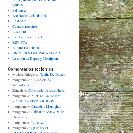
youtube
Sal negra.
Broche de Luckenbooth.
Fold celta.
Cuarzos maestros
Los Pictos
Las Aguas en brujería
REVISTA
El Arte Tradicional
ORÍGENES DEL PAGANISMO
La unión de Dagda y Morrighan
Comentarios recientes
Malissa Krieger
en
Tuatha Dé Danann
morganna
en
Calendario de
Actividades
Zeneida
en
Calendario de Actividades
morganna
en
MAGIA LUNAR Y
SIGNOS ASTROLÓGICOS
morganna
en
Oración a Morrighan
morganna
en
Sabbat de Yule – 21 de
Diciembre
morganna
en
Luna Azul
morganna
en
QUÉ ES EL