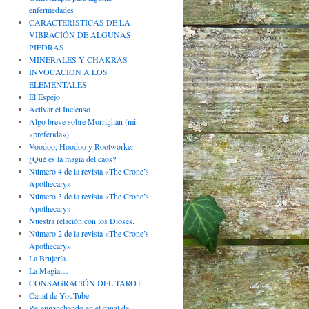
enfermedades
CARACTERÍSTICAS DE LA
VIBRACIÓN DE ALGUNAS
PIEDRAS
MINERALES Y CHAKRAS
INVOCACION A LOS
ELEMENTALES
El Espejo
Activar el Incienso
Algo breve sobre Morrighan (mi
«preferida»)
Voodoo, Hoodoo y Rootworker
¿Qué es la magia del caos?
Número 4 de la revista «The Crone’s
Apothecary»
Número 3 de la revista «The Crone’s
Apothecary»
Nuestra relación con los Dioses.
Número 2 de la revista «The Crone’s
Apothecary».
La Brujería…
La Magia…
CONSAGRACIÓN DEL TAROT
Canal de YouTube
Re-enganchando en el canal de