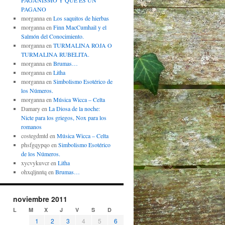
PAGANISMO Y QUÉ ES UN
PAGANO
morganna
en
Los saquitos de hierbas
morganna
en
Finn MacCumhail y el
Salmón del Conocimiento.
morganna
en
TURMALINA ROJA O
TURMALINA RUBELITA.
morganna
en
Brumas…
morganna
en
Litha
morganna
en
Simbolismo Esotérico de
los Números.
morganna
en
Música Wicca – Celta
Damary
en
La Diosa de la noche:
Nicte para los griegos, Nox para los
romanos
costegdmtd
en
Música Wicca – Celta
phsfgqypqo
en
Simbolismo Esotérico
de los Números.
xycvykuvcr
en
Litha
ohxqljnntq
en
Brumas…
noviembre 2011
L
M
X
J
V
S
D
1
2
3
4
5
6