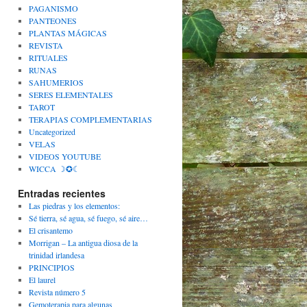
PAGANISMO
PANTEONES
PLANTAS MÁGICAS
REVISTA
RITUALES
RUNAS
SAHUMERIOS
SERES ELEMENTALES
TAROT
TERAPIAS COMPLEMENTARIAS
Uncategorized
VELAS
VIDEOS YOUTUBE
WICCA ☽✪☾
Entradas recientes
Las piedras y los elementos:
Sé tierra, sé agua, sé fuego, sé aire…
El crisantemo
Morrigan – La antigua diosa de la
trinidad irlandesa
PRINCIPIOS
El laurel
Revista número 5
Gemoterapia para algunas