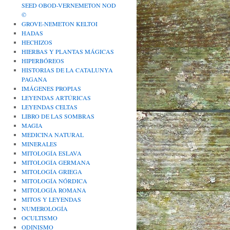
SEED OBOD-VERNEMETON NOD
©
GROVE-NEMETON KELTOI
HADAS
HECHIZOS
HIERBAS Y PLANTAS MÁGICAS
HIPERBÓREOS
HISTORIAS DE LA CATALUNYA
PAGANA
IMÁGENES PROPIAS
LEYENDAS ARTÚRICAS
LEYENDAS CELTAS
LIBRO DE LAS SOMBRAS
MAGIA
MEDICINA NATURAL
MINERALES
MITOLOGÍA ESLAVA
MITOLOGÍA GERMANA
MITOLOGÍA GRIEGA
MITOLOGÍA NÓRDICA
MITOLOGÍA ROMANA
MITOS Y LEYENDAS
NUMEROLOGÍA
OCULTISMO
ODINISMO