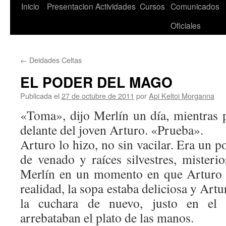
Saltar
Inicio
Presentacion
Actividades
Cursos
Comunicados
al
Oficiales
contenido
←
Deidades Celtas
EL PODER DEL MAGO
Publicada el
27 de octubre de 2011
por
Api Keltoi Morganna
«Toma», dijo Merlín un día, mientras 
delante del joven Arturo. «Prueba».
Arturo lo hizo, no sin vacilar. Era un p
de venado y raíces silvestres, mister
Merlín en un momento en que Arturo l
realidad, la sopa estaba deliciosa y Art
la cuchara de nuevo, justo en e
arrebataban el plato de las manos.