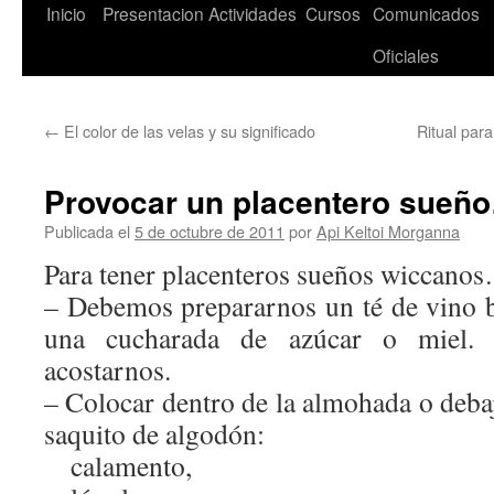
Saltar
Inicio
Presentacion
Actividades
Cursos
Comunicados
al
Oficiales
contenido
←
El color de las velas y su significado
Ritual para
Provocar un placentero sueñ
Publicada el
5 de octubre de 2011
por
Api Keltoi Morganna
Para tener placenteros sueños wiccano
– Debemos prepararnos un té de vino b
una cucharada de azúcar o miel.
acostarnos.
– Colocar dentro de la almohada o debaj
saquito de algodón:
calamento,