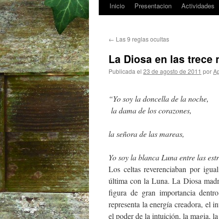
Inicio
Presentacion
Actividades
Saltar
al
←
Las 9 reglas ocultas
contenido
La Diosa en las trece
Publicada el
23 de agosto de 2011
por
Ap
“Yo soy la doncella de la noche,
la dama de los corazones,
la señora de las mareas,
Yo soy la blanca Luna entre las estr
Los celtas reverenciaban por igual
última con la Luna. La Diosa madre
figura de gran importancia dentr
representa la energía creadora, el i
el poder de la intuición, la magia, l