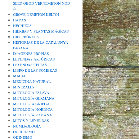
SEED OBOD-VERNEMETON NOD
©
GROVE-NEMETON KELTOI
HADAS
HECHIZOS
HIERBAS Y PLANTAS MÁGICAS
HIPERBÓREOS
HISTORIAS DE LA CATALUNYA
PAGANA
IMÁGENES PROPIAS
LEYENDAS ARTÚRICAS
LEYENDAS CELTAS
LIBRO DE LAS SOMBRAS
MAGIA
MEDICINA NATURAL
MINERALES
MITOLOGÍA ESLAVA
MITOLOGÍA GERMANA
MITOLOGÍA GRIEGA
MITOLOGÍA NÓRDICA
MITOLOGÍA ROMANA
MITOS Y LEYENDAS
NUMEROLOGÍA
OCULTISMO
ODINISMO