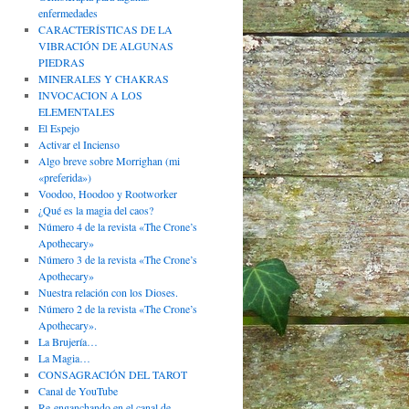
enfermedades
CARACTERÍSTICAS DE LA
VIBRACIÓN DE ALGUNAS
PIEDRAS
MINERALES Y CHAKRAS
INVOCACION A LOS
ELEMENTALES
El Espejo
Activar el Incienso
Algo breve sobre Morrighan (mi
«preferida»)
Voodoo, Hoodoo y Rootworker
¿Qué es la magia del caos?
Número 4 de la revista «The Crone’s
Apothecary»
Número 3 de la revista «The Crone’s
Apothecary»
Nuestra relación con los Dioses.
Número 2 de la revista «The Crone’s
Apothecary».
La Brujería…
La Magia…
CONSAGRACIÓN DEL TAROT
Canal de YouTube
Re-enganchando en el canal de