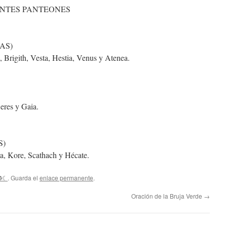
ENTES PANTEONES
AS)
 Brigith, Vesta, Hestia, Venus y Atenea.
eres y Gaia.
S)
eya, Kore, Scathach y Hécate.
✪☾
. Guarda el
enlace permanente
.
Oración de la Bruja Verde
→