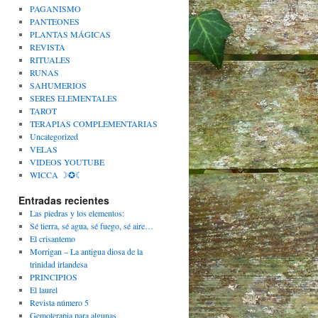
PAGANISMO
PANTEONES
PLANTAS MÁGICAS
REVISTA
RITUALES
RUNAS
SAHUMERIOS
SERES ELEMENTALES
TAROT
TERAPIAS COMPLEMENTARIAS
Uncategorized
VELAS
VIDEOS YOUTUBE
WICCA ☽✪☾
Entradas recientes
Las piedras y los elementos:
Sé tierra, sé agua, sé fuego, sé aire…
El crisantemo
Morrigan – La antigua diosa de la
trinidad irlandesa
PRINCIPIOS
El laurel
Revista número 5
Gemoterapia para algunas