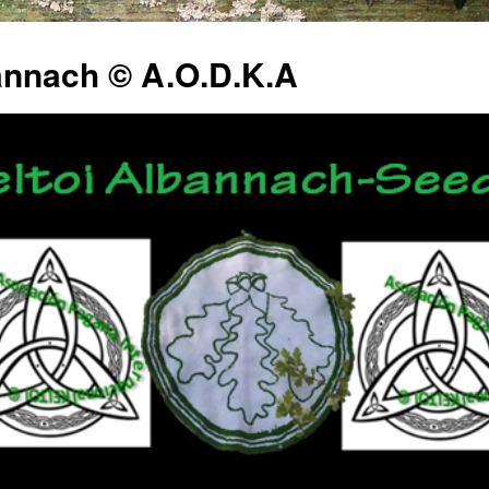
annach © A.O.D.K.A