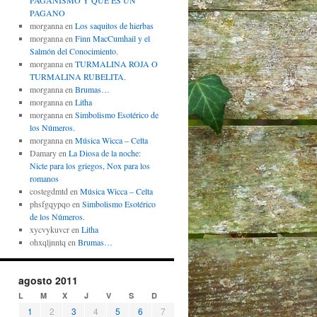
PAGANISMO Y QUÉ ES UN
PAGANO
morganna
en
Los saquitos de hierbas
morganna
en
Finn MacCumhail y el
Salmón del Conocimiento.
morganna
en
TURMALINA ROJA O
TURMALINA RUBELITA.
morganna
en
Brumas…
morganna
en
Litha
morganna
en
Simbolismo Esotérico de
los Números.
morganna
en
Música Wicca – Celta
Damary
en
La Diosa de la noche:
Nicte para los griegos, Nox para los
romanos
costegdmtd
en
Música Wicca – Celta
phsfgqypqo
en
Simbolismo Esotérico
de los Números.
xycvykuvcr
en
Litha
ohxqljnntq
en
Brumas…
agosto 2011
L
M
X
J
V
S
D
1
2
3
4
5
6
7