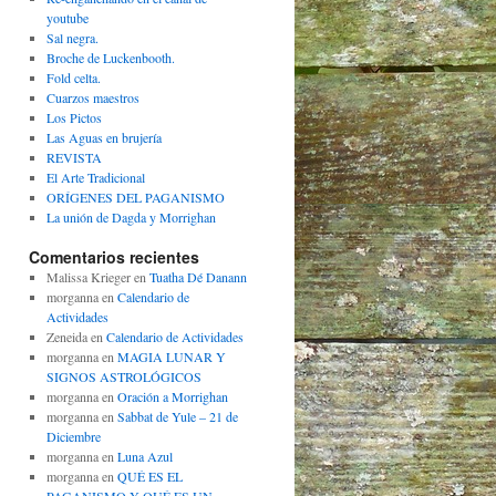
youtube
Sal negra.
Broche de Luckenbooth.
Fold celta.
Cuarzos maestros
Los Pictos
Las Aguas en brujería
REVISTA
El Arte Tradicional
ORÍGENES DEL PAGANISMO
La unión de Dagda y Morrighan
Comentarios recientes
Malissa Krieger
en
Tuatha Dé Danann
morganna
en
Calendario de
Actividades
Zeneida
en
Calendario de Actividades
morganna
en
MAGIA LUNAR Y
SIGNOS ASTROLÓGICOS
morganna
en
Oración a Morrighan
morganna
en
Sabbat de Yule – 21 de
Diciembre
morganna
en
Luna Azul
morganna
en
QUÉ ES EL