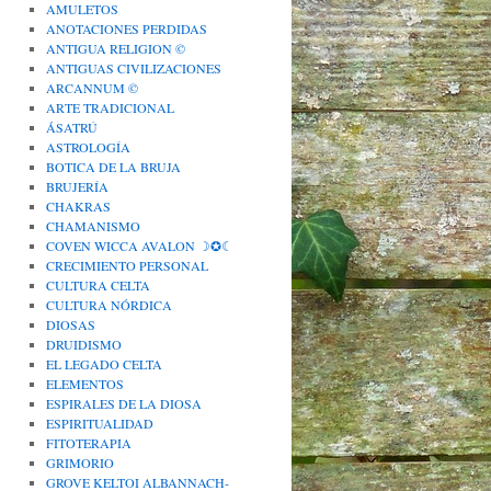
AMULETOS
ANOTACIONES PERDIDAS
ANTIGUA RELIGION ©
ANTIGUAS CIVILIZACIONES
ARCANNUM ©
ARTE TRADICIONAL
ÁSATRÚ
ASTROLOGÍA
BOTICA DE LA BRUJA
BRUJERÍA
CHAKRAS
CHAMANISMO
COVEN WICCA AVALON ☽✪☾
CRECIMIENTO PERSONAL
CULTURA CELTA
CULTURA NÓRDICA
DIOSAS
DRUIDISMO
EL LEGADO CELTA
ELEMENTOS
ESPIRALES DE LA DIOSA
ESPIRITUALIDAD
FITOTERAPIA
GRIMORIO
GROVE KELTOI ALBANNACH-