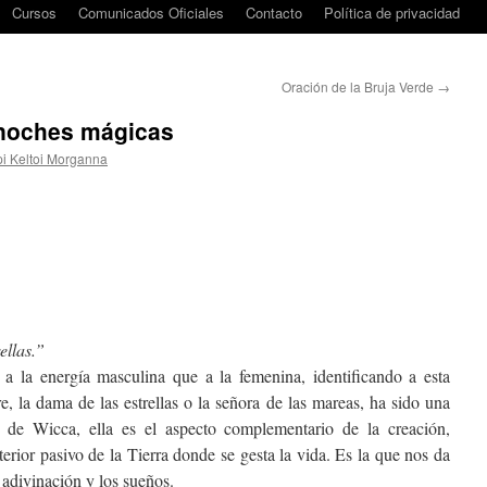
Cursos
Comunicados Oficiales
Contacto
Política de privacidad
Oración de la Bruja Verde
→
 noches mágicas
i Keltoi Morganna
ellas.”
 a la energía masculina que a la femenina, identificando a esta
, la dama de las estrellas o la señora de las mareas, ha sido una
o de Wicca, ella es el aspecto complementario de la creación,
nterior pasivo de la Tierra donde se gesta la vida. Es la que nos da
a adivinación y los sueños.