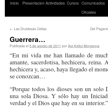
Saltar
Inicio
Presentacion
Actividades
Cursos
Comunicados
al
Oficiales
contenido
←
Las Druidesas Celtas
Del Paganis
Guerrera…
Publicada el
5 de agosto de 2011
por
Api Keltoi Morganna
“En mi vida me han llamado de much
amante, sacerdotisa, hechicera, reina. 
hechicera y, acaso, haya llegado el mom
se conozcan…
“Porque todos los dioses son un solo D
una sola Diosa. Y sólo hay un Inicia
verdad y el Dios que hay en su interior.”