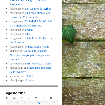
PAGANISMO Y QUÉ ES UN
PAGANO
morganna
en
Los saquitos de hierbas
morganna
en
Finn MacCumhail y el
Salmón del Conocimiento.
morganna
en
TURMALINA ROJA O
TURMALINA RUBELITA.
morganna
en
Brumas…
morganna
en
Litha
morganna
en
Simbolismo Esotérico de
los Números.
morganna
en
Música Wicca – Celta
Damary
en
La Diosa de la noche:
Nicte para los griegos, Nox para los
romanos
costegdmtd
en
Música Wicca – Celta
phsfgqypqo
en
Simbolismo Esotérico
de los Números.
xycvykuvcr
en
Litha
ohxqljnntq
en
Brumas…
agosto 2011
L
M
X
J
V
S
D
1
2
3
4
5
6
7