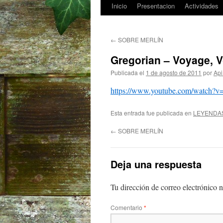
Inicio
Presentacion
Actividades
Saltar
al
←
SOBRE MERLÍN
contenido
Gregorian – Voyage, 
Publicada el
1 de agosto de 2011
por
Api
https://www.youtube.com/watch
Esta entrada fue publicada en
LEYENDA
←
SOBRE MERLÍN
Deja una respuesta
Tu dirección de correo electrónico n
Comentario
*