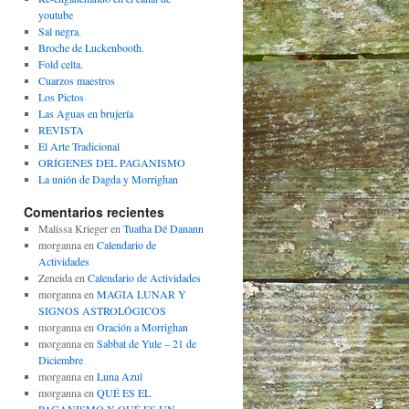
youtube
Sal negra.
Broche de Luckenbooth.
Fold celta.
Cuarzos maestros
Los Pictos
Las Aguas en brujería
REVISTA
El Arte Tradicional
ORÍGENES DEL PAGANISMO
La unión de Dagda y Morrighan
Comentarios recientes
Malissa Krieger
en
Tuatha Dé Danann
morganna
en
Calendario de
Actividades
Zeneida
en
Calendario de Actividades
morganna
en
MAGIA LUNAR Y
SIGNOS ASTROLÓGICOS
morganna
en
Oración a Morrighan
morganna
en
Sabbat de Yule – 21 de
Diciembre
morganna
en
Luna Azul
morganna
en
QUÉ ES EL