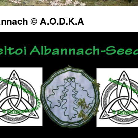
annach © A.O.D.K.A