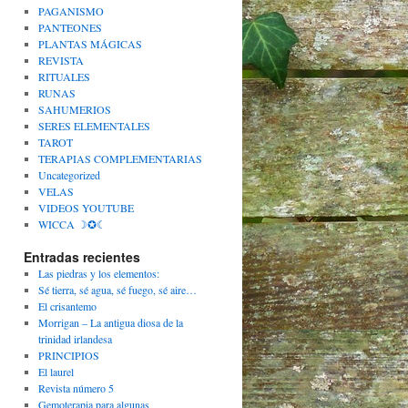
PAGANISMO
PANTEONES
PLANTAS MÁGICAS
REVISTA
RITUALES
RUNAS
SAHUMERIOS
SERES ELEMENTALES
TAROT
TERAPIAS COMPLEMENTARIAS
Uncategorized
VELAS
VIDEOS YOUTUBE
WICCA ☽✪☾
Entradas recientes
Las piedras y los elementos:
Sé tierra, sé agua, sé fuego, sé aire…
El crisantemo
Morrigan – La antigua diosa de la
trinidad irlandesa
PRINCIPIOS
El laurel
Revista número 5
Gemoterapia para algunas