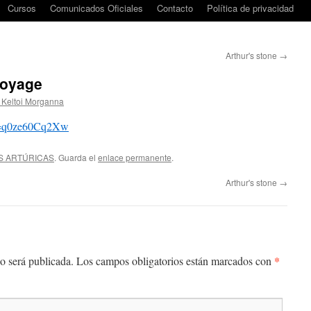
Cursos
Comunicados Oficiales
Contacto
Política de privacidad
Arthur's stone
→
Voyage
 Keltoi Morganna
?v=q0ze60Cq2Xw
S ARTÚRICAS
. Guarda el
enlace permanente
.
Arthur's stone
→
*
o será publicada.
Los campos obligatorios están marcados con