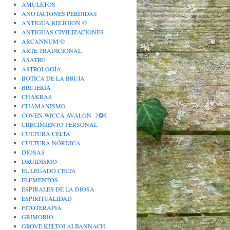
AMULETOS
ANOTACIONES PERDIDAS
ANTIGUA RELIGION ©
ANTIGUAS CIVILIZACIONES
ARCANNUM ©
ARTE TRADICIONAL
ÁSATRÚ
ASTROLOGÍA
BOTICA DE LA BRUJA
BRUJERÍA
CHAKRAS
CHAMANISMO
COVEN WICCA AVALON ☽✪☾
CRECIMIENTO PERSONAL
CULTURA CELTA
CULTURA NÓRDICA
DIOSAS
DRUIDISMO
EL LEGADO CELTA
ELEMENTOS
ESPIRALES DE LA DIOSA
ESPIRITUALIDAD
FITOTERAPIA
GRIMORIO
GROVE KELTOI ALBANNACH-