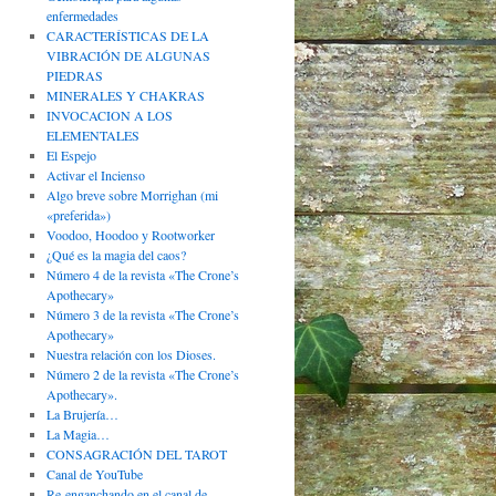
enfermedades
CARACTERÍSTICAS DE LA
VIBRACIÓN DE ALGUNAS
PIEDRAS
MINERALES Y CHAKRAS
INVOCACION A LOS
ELEMENTALES
El Espejo
Activar el Incienso
Algo breve sobre Morrighan (mi
«preferida»)
Voodoo, Hoodoo y Rootworker
¿Qué es la magia del caos?
Número 4 de la revista «The Crone’s
Apothecary»
Número 3 de la revista «The Crone’s
Apothecary»
Nuestra relación con los Dioses.
Número 2 de la revista «The Crone’s
Apothecary».
La Brujería…
La Magia…
CONSAGRACIÓN DEL TAROT
Canal de YouTube
Re-enganchando en el canal de