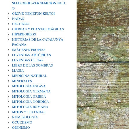
SEED OBOD-VERNEMETON NOD
©
GROVE-NEMETON KELTOI
HADAS
HECHIZOS
HIERBAS Y PLANTAS MÁGICAS
HIPERBÓREOS
HISTORIAS DE LA CATALUNYA
PAGANA
IMÁGENES PROPIAS
LEYENDAS ARTÚRICAS
LEYENDAS CELTAS
LIBRO DE LAS SOMBRAS
MAGIA
MEDICINA NATURAL
MINERALES
MITOLOGÍA ESLAVA
MITOLOGÍA GERMANA
MITOLOGÍA GRIEGA
MITOLOGÍA NÓRDICA
MITOLOGÍA ROMANA
MITOS Y LEYENDAS
NUMEROLOGÍA
OCULTISMO
ODINISMO