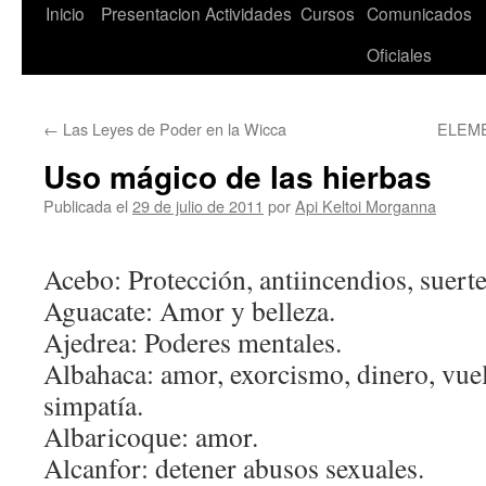
Saltar
Inicio
Presentacion
Actividades
Cursos
Comunicados
al
Oficiales
contenido
←
Las Leyes de Poder en la Wicca
ELEM
Uso mágico de las hierbas
Publicada el
29 de julio de 2011
por
Api Keltoi Morganna
Acebo: Protección, antiincendios, suert
Aguacate: Amor y belleza.
Ajedrea: Poderes mentales.
Albahaca: amor, exorcismo, dinero, vuel
simpatía.
Albaricoque: amor.
Alcanfor: detener abusos sexuales.