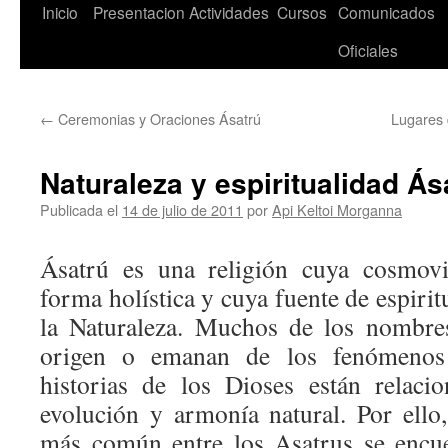
Saltar
Inicio
Presentacion
Actividades
Cursos
Comunicados
al
Oficiales
contenido
←
Ceremonias y Oraciones Ásatrú
Lugares 
Naturaleza y espiritualidad Ás
Publicada el
14 de julio de 2011
por
Api Keltoi Morganna
Ásatrú es una religión cuya cosmovi
forma holística y cuya fuente de espirit
la Naturaleza. Muchos de los nombres
origen o emanan de los fenómenos 
historias de los Dioses están relaci
evolución y armonía natural. Por ello,
más común entre los Asatrus se encue