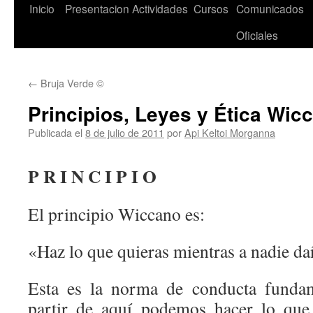
Saltar
Inicio
Presentacion
Actividades
Cursos
Comunicados
al
Oficiales
contenido
←
Bruja Verde ©
Principios, Leyes y Ética Wic
Publicada el
8 de julio de 2011
por
Api Keltoi Morganna
P R I N C I P I O
El principio Wiccano es:
«Haz lo que quieras mientras a nadie d
Esta es la norma de conducta fundam
partir de aquí podemos hacer lo que